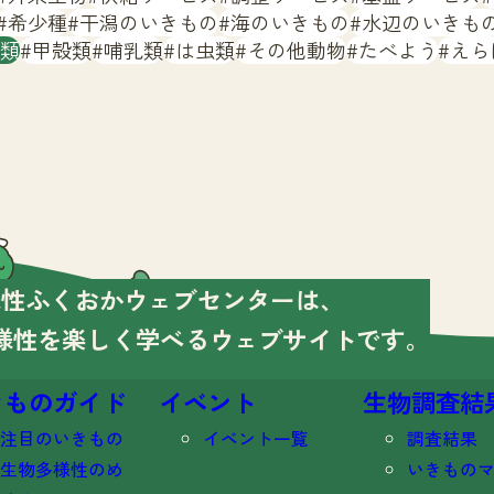
希少種
干潟のいきもの
海のいきもの
水辺のいきも
類
甲殻類
哺乳類
は虫類
その他動物
たべよう
えら
様性ふくおかウェブセンターは、
様性を楽しく学べる
ウェブサイトです。
きものガイド
イベント
生物調査結
注目のいきもの
イベント一覧
調査結果
生物多様性のめ
いきもの