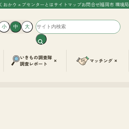
くおかウェブセンターとは
サイトマップ
お問合せ
福岡市 環境局
小
中
大
いきもの調査隊
マッチング
調査レポート