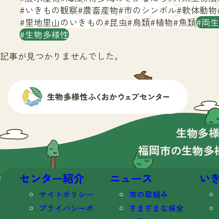
いきもの観察
農畜産物
市のシンボル
軟体動物
里地里山のいきもの
昆虫
鳥類
植物
魚類
両生
生物多様性
記事が見つかりませんでした。
生物多
福岡市の生物多
センター紹介
ニュース
い
サイトポリシー
市の取組み
プライバシーポ
さまざまな保全