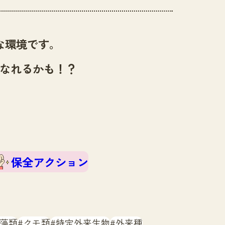
な環境です。
なれるかも！？
保全アクション
藻類
クモ類
特定外来生物
外来種