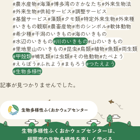
サイトマップ
農水産物
海藻
博多湾のさかなたち
外来生物法
外来生物
供給サービス
調整サービス
基盤サービス
藻類
クモ類
特定外来生物
外来種
いきもの観察
農畜産物
市のシンボル
軟体動物
希少種
干潟のいきもの
海のいきもの
水辺のいきもの
川のいきもの
山のいきもの
里地里山のいきもの
昆虫
鳥類
植物
魚類
両生類
甲殻類
哺乳類
は虫類
その他動物
たべよう
えらぼう
ふれよう
まもろう
つたえよう
生物多様性
記事が見つかりませんでした。
生物多様性ふくおかウェブセンターは、
福岡市の生物多様性を楽しく学べる