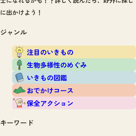
士になれるかも！？
詳しく読んだら、野外に探し
注目のいきもの
いきもの調査隊
に出かけよう！
生物多様性のめぐみ
調査レポート
いきもの図鑑
おでかけコース
ジャンル
マッチング
保全アクション
調査レポートTOP
調査結果
注目のいきもの
お問合せ
ふくおかいきものマップ
マッチングTOP
生物多様性のめぐみ
掲載申し込みフォーム
いきもの図鑑
おでかけコース
保全アクション
文字サイズ
小
中
大
キーワード
生物多様性ふくおかウェブセンターとは