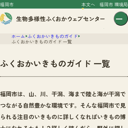
福岡市
本文へ
福岡市 環境局
ホーム
ふくおかいきものガイド
ふくおかいきものガイド 一覧
ふくおかいきものガイド 一覧
センター紹介
ニュース
センター紹介TOP
福岡市は、山、川、干潟、海まで陸と海が干潟で
サイトポリシー
いきものガイド
つながる自然豊かな環境です。
そんな福岡市で見
プライバシーポリシー
ニュースTOP
市の取組み
られる注目のいきものに詳しくなればいきもの博
イベント
いきものガイドTOP