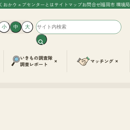
くおかウェブセンターとは
サイトマップ
お問合せ
福岡市 環境局
小
中
大
いきもの調査隊
マッチング
調査レポート