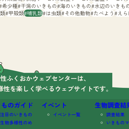
希少種
干潟のいきもの
海のいきもの
水辺のいきも
類
甲殻類
哺乳類
は虫類
その他動物
たべよう
えら
様性ふくおかウェブセンターは、
様性を楽しく学べる
ウェブサイトです。
きものガイド
イベント
生物調査結
注目のいきもの
イベント一覧
調査結果
生物多様性のめ
いきもの