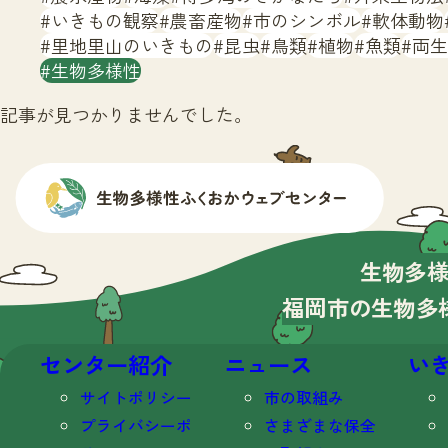
いきもの観察
農畜産物
市のシンボル
軟体動物
里地里山のいきもの
昆虫
鳥類
植物
魚類
両生
生物多様性
記事が見つかりませんでした。
生物多
福岡市の生物多
センター紹介
ニュース
い
サイトポリシー
市の取組み
プライバシーポ
さまざまな保全