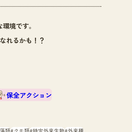
な環境です。
なれるかも！？
保全アクション
藻類
クモ類
特定外来生物
外来種