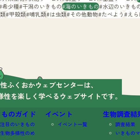
希少種
干潟のいきもの
海のいきもの
水辺のいきも
類
甲殻類
哺乳類
は虫類
その他動物
たべよう
えら
様性ふくおかウェブセンターは、
様性を楽しく学べる
ウェブサイトです。
きものガイド
イベント
生物調査結
注目のいきもの
イベント一覧
調査結果
生物多様性のめ
いきもの