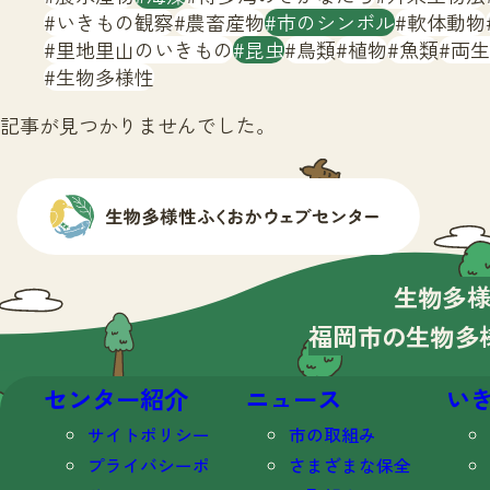
いきもの観察
農畜産物
市のシンボル
軟体動物
里地里山のいきもの
昆虫
鳥類
植物
魚類
両生
生物多様性
記事が見つかりませんでした。
生物多
福岡市の生物多
センター紹介
ニュース
い
サイトポリシー
市の取組み
プライバシーポ
さまざまな保全