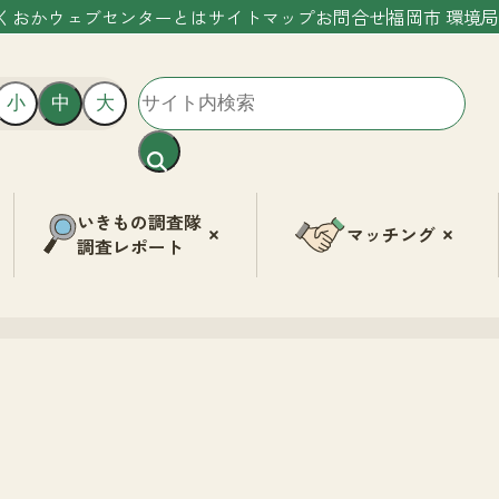
くおかウェブセンターとは
サイトマップ
お問合せ
福岡市 環境局
小
中
大
いきもの調査隊
マッチング
調査レポート