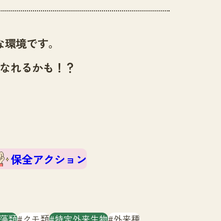
な環境です。
なれるかも！？
保全アクション
藻類
クモ類
特定外来生物
外来種