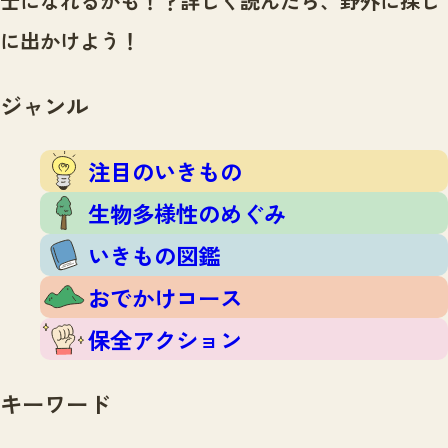
士になれるかも！？
詳しく読んだら、野外に探し
注目のいきもの
いきもの調査隊
に出かけよう！
生物多様性のめぐみ
調査レポート
いきもの図鑑
おでかけコース
ジャンル
マッチング
保全アクション
調査レポートTOP
調査結果
注目のいきもの
お問合せ
ふくおかいきものマップ
マッチングTOP
生物多様性のめぐみ
掲載申し込みフォーム
いきもの図鑑
おでかけコース
保全アクション
文字サイズ
小
中
大
キーワード
生物多様性ふくおかウェブセンターとは