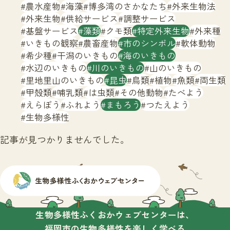
サイトマップ
農水産物
海藻
博多湾のさかなたち
外来生物法
外来生物
供給サービス
調整サービス
基盤サービス
藻類
クモ類
特定外来生物
外来種
いきもの観察
農畜産物
市のシンボル
軟体動物
希少種
干潟のいきもの
海のいきもの
水辺のいきもの
川のいきもの
山のいきもの
里地里山のいきもの
昆虫
鳥類
植物
魚類
両生類
甲殻類
哺乳類
は虫類
その他動物
たべよう
えらぼう
ふれよう
まもろう
つたえよう
生物多様性
記事が見つかりませんでした。
生物多様性ふくおかウェブセンターは、
福岡市の生物多様性を楽しく学べる