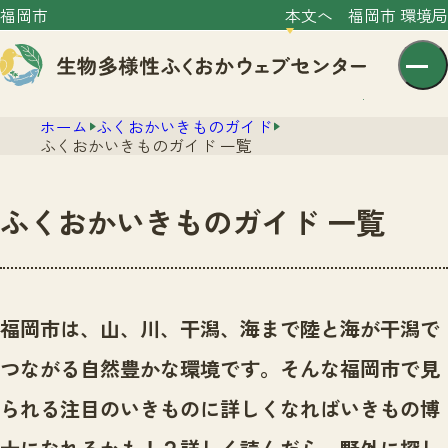
福岡市
本文へ
福岡市 環境局
ホーム
ふくおかいきものガイド
ふくおかいきものガイド 一覧
ふくおかいきものガイド 一覧
センター紹介
ニュース
センター紹介TOP
福岡市は、山、川、干潟、海まで陸と海が干潟で
サイトポリシー
いきものガイド
つながる自然豊かな環境です。
そんな福岡市で見
プライバシーポリシー
ニュースTOP
市の取組み
られる注目のいきものに詳しくなればいきもの博
イベント
いきものガイドTOP