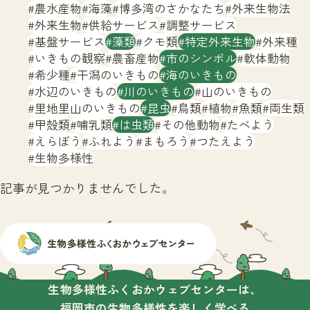
サイトマップ
農水産物
海藻
博多湾のさかなたち
外来生物法
外来生物
供給サービス
調整サービス
基盤サービス
藻類
クモ類
特定外来生物
外来種
いきもの観察
農畜産物
市のシンボル
軟体動物
希少種
干潟のいきもの
海のいきもの
水辺のいきもの
川のいきもの
山のいきもの
里地里山のいきもの
昆虫
鳥類
植物
魚類
両生類
甲殻類
哺乳類
は虫類
その他動物
たべよう
えらぼう
ふれよう
まもろう
つたえよう
生物多様性
記事が見つかりませんでした。
生物多様性ふくおかウェブセンターは、
福岡市の生物多様性を楽しく学べる