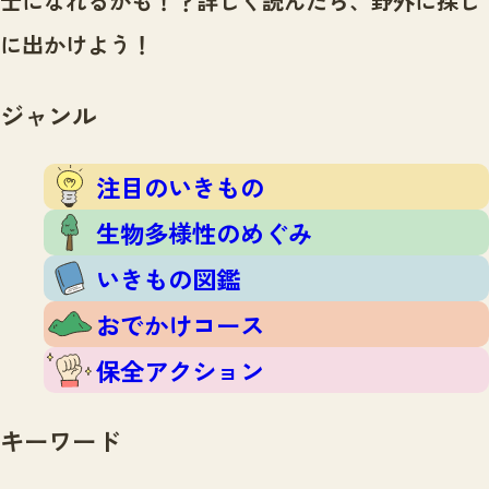
士になれるかも！？
詳しく読んだら、野外に探し
注目のいきもの
いきもの調査隊
に出かけよう！
生物多様性のめぐみ
調査レポート
いきもの図鑑
おでかけコース
ジャンル
マッチング
保全アクション
調査レポートTOP
調査結果
注目のいきもの
お問合せ
ふくおかいきものマップ
マッチングTOP
生物多様性のめぐみ
掲載申し込みフォーム
いきもの図鑑
おでかけコース
保全アクション
文字サイズ
小
中
大
キーワード
生物多様性ふくおかウェブセンターとは