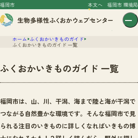
福岡市
本文へ
福岡市 環境局
ホーム
ふくおかいきものガイド
ふくおかいきものガイド 一覧
ふくおかいきものガイド 一覧
センター紹介
ニュース
センター紹介TOP
福岡市は、山、川、干潟、海まで陸と海が干潟で
サイトポリシー
いきものガイド
つながる自然豊かな環境です。
そんな福岡市で見
プライバシーポリシー
ニュースTOP
市の取組み
られる注目のいきものに詳しくなればいきもの博
イベント
いきものガイドTOP