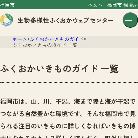
福岡市
本文へ
福岡市 環境局
ホーム
ふくおかいきものガイド
ふくおかいきものガイド 一覧
ふくおかいきものガイド 一覧
センター紹介
ニュース
センター紹介TOP
福岡市は、山、川、干潟、海まで陸と海が干潟で
サイトポリシー
いきものガイド
つながる自然豊かな環境です。
そんな福岡市で見
プライバシーポリシー
ニュースTOP
市の取組み
られる注目のいきものに詳しくなればいきもの博
イベント
いきものガイドTOP