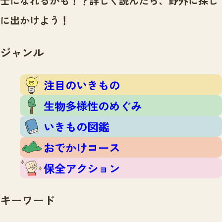
士になれるかも！？
詳しく読んだら、野外に探し
注目のいきもの
いきもの調査隊
に出かけよう！
生物多様性のめぐみ
調査レポート
いきもの図鑑
おでかけコース
ジャンル
マッチング
保全アクション
調査レポートTOP
調査結果
注目のいきもの
お問合せ
ふくおかいきものマップ
マッチングTOP
生物多様性のめぐみ
掲載申し込みフォーム
いきもの図鑑
おでかけコース
保全アクション
文字サイズ
小
中
大
キーワード
生物多様性ふくおかウェブセンターとは