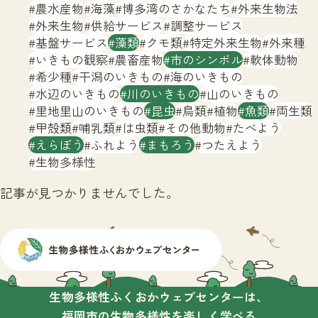
サイトマップ
農水産物
海藻
博多湾のさかなたち
外来生物法
外来生物
供給サービス
調整サービス
基盤サービス
藻類
クモ類
特定外来生物
外来種
いきもの観察
農畜産物
市のシンボル
軟体動物
希少種
干潟のいきもの
海のいきもの
水辺のいきもの
川のいきもの
山のいきもの
里地里山のいきもの
昆虫
鳥類
植物
魚類
両生類
甲殻類
哺乳類
は虫類
その他動物
たべよう
えらぼう
ふれよう
まもろう
つたえよう
生物多様性
記事が見つかりませんでした。
生物多様性ふくおかウェブセンターは、
福岡市の生物多様性を楽しく学べる