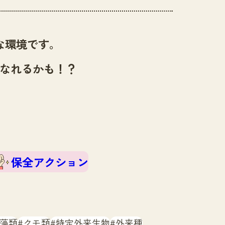
な環境です。
なれるかも！？
保全アクション
藻類
クモ類
特定外来生物
外来種