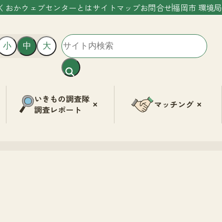
くおかウェブセンターとは
サイトマップ
お問合せ
福岡市 環境局
小
中
大
いきもの調査隊
マッチング
調査レポート