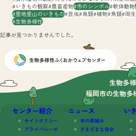
いきもの観察
農畜産物
市のシンボル
軟体動物
里地里山のいきもの
昆虫
鳥類
植物
魚類
両生
生物多様性
記事が見つかりませんでした。
生物多
福岡市の生物多
センター紹介
ニュース
い
サイトポリシー
市の取組み
プライバシーポ
さまざまな保全