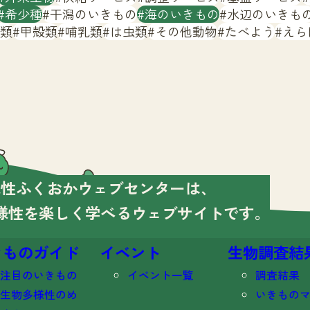
希少種
干潟のいきもの
海のいきもの
水辺のいきも
類
甲殻類
哺乳類
は虫類
その他動物
たべよう
えら
様性ふくおかウェブセンターは、
様性を楽しく学べる
ウェブサイトです。
きものガイド
イベント
生物調査結
注目のいきもの
イベント一覧
調査結果
生物多様性のめ
いきもの