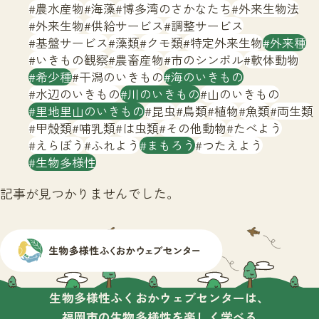
サイトマップ
農水産物
海藻
博多湾のさかなたち
外来生物法
外来生物
供給サービス
調整サービス
基盤サービス
藻類
クモ類
特定外来生物
外来種
いきもの観察
農畜産物
市のシンボル
軟体動物
希少種
干潟のいきもの
海のいきもの
水辺のいきもの
川のいきもの
山のいきもの
里地里山のいきもの
昆虫
鳥類
植物
魚類
両生類
甲殻類
哺乳類
は虫類
その他動物
たべよう
えらぼう
ふれよう
まもろう
つたえよう
生物多様性
記事が見つかりませんでした。
生物多様性ふくおかウェブセンターは、
福岡市の生物多様性を楽しく学べる