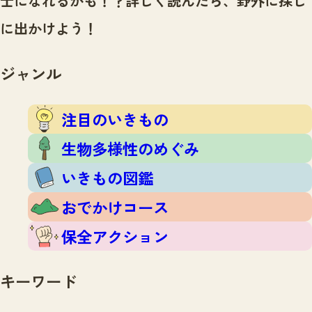
士になれるかも！？
詳しく読んだら、野外に探し
注目のいきもの
いきもの調査隊
に出かけよう！
生物多様性のめぐみ
調査レポート
いきもの図鑑
おでかけコース
ジャンル
マッチング
保全アクション
調査レポートTOP
調査結果
注目のいきもの
お問合せ
ふくおかいきものマップ
マッチングTOP
生物多様性のめぐみ
掲載申し込みフォーム
いきもの図鑑
おでかけコース
保全アクション
文字サイズ
小
中
大
キーワード
生物多様性ふくおかウェブセンターとは