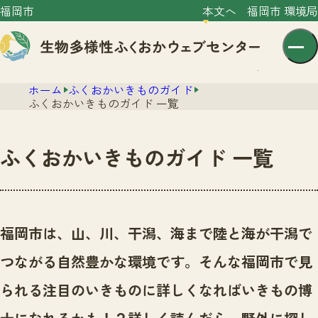
福岡市
本文へ
福岡市 環境局
ホーム
ふくおかいきものガイド
ふくおかいきものガイド 一覧
ふくおかいきものガイド 一覧
センター紹介
ニュース
センター紹介TOP
福岡市は、山、川、干潟、海まで陸と海が干潟で
サイトポリシー
いきものガイド
つながる自然豊かな環境です。
そんな福岡市で見
プライバシーポリシー
ニュースTOP
市の取組み
られる注目のいきものに詳しくなればいきもの博
イベント
いきものガイドTOP