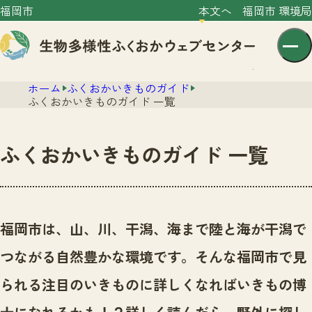
福岡市
本文へ
福岡市 環境局
ホーム
ふくおかいきものガイド
ふくおかいきものガイド 一覧
ふくおかいきものガイド 一覧
センター紹介
ニュース
センター紹介TOP
福岡市は、山、川、干潟、海まで陸と海が干潟で
サイトポリシー
いきものガイド
つながる自然豊かな環境です。
そんな福岡市で見
プライバシーポリシー
ニュースTOP
市の取組み
られる注目のいきものに詳しくなればいきもの博
イベント
いきものガイドTOP