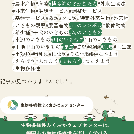
サイトマップ
農水産物
海藻
博多湾のさかなたち
外来生物法
外来生物
供給サービス
調整サービス
基盤サービス
藻類
クモ類
特定外来生物
外来種
いきもの観察
農畜産物
市のシンボル
軟体動物
希少種
干潟のいきもの
海のいきもの
水辺のいきもの
川のいきもの
山のいきもの
里地里山のいきもの
昆虫
鳥類
植物
魚類
両生類
甲殻類
哺乳類
は虫類
その他動物
たべよう
えらぼう
ふれよう
まもろう
つたえよう
生物多様性
記事が見つかりませんでした。
生物多様性ふくおかウェブセンターは、
福岡市の生物多様性を楽しく学べる