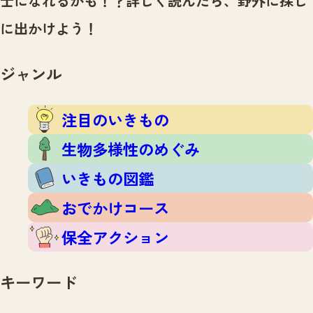
士になれるかも！？
詳しく読んだら、野外に探し
注目のいきもの
いきもの調査隊
に出かけよう！
生物多様性のめぐみ
調査レポート
いきもの図鑑
おでかけコース
ジャンル
マッチング
保全アクション
調査レポートTOP
調査結果
注目のいきもの
お問合せ
ふくおかいきものマップ
マッチングTOP
生物多様性のめぐみ
掲載申し込みフォーム
いきもの図鑑
おでかけコース
保全アクション
文字サイズ
小
中
大
キーワード
生物多様性ふくおかウェブセンターとは