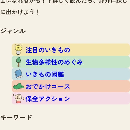
士になれるかも！？
詳しく読んだら、野外に探し
注目のいきもの
いきもの調査隊
に出かけよう！
生物多様性のめぐみ
調査レポート
いきもの図鑑
おでかけコース
ジャンル
マッチング
保全アクション
調査レポートTOP
調査結果
注目のいきもの
お問合せ
ふくおかいきものマップ
マッチングTOP
生物多様性のめぐみ
掲載申し込みフォーム
いきもの図鑑
おでかけコース
保全アクション
文字サイズ
小
中
大
キーワード
生物多様性ふくおかウェブセンターとは