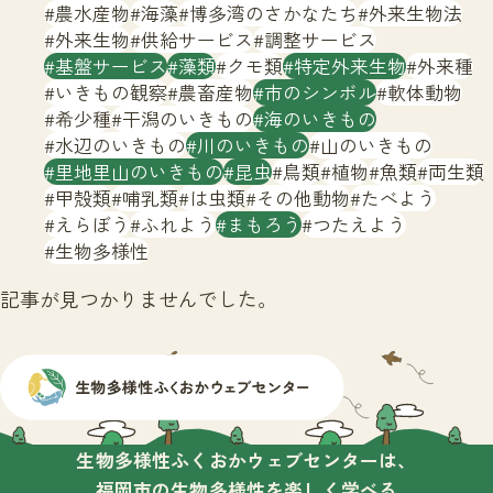
サイトマップ
農水産物
海藻
博多湾のさかなたち
外来生物法
外来生物
供給サービス
調整サービス
基盤サービス
藻類
クモ類
特定外来生物
外来種
いきもの観察
農畜産物
市のシンボル
軟体動物
希少種
干潟のいきもの
海のいきもの
水辺のいきもの
川のいきもの
山のいきもの
里地里山のいきもの
昆虫
鳥類
植物
魚類
両生類
甲殻類
哺乳類
は虫類
その他動物
たべよう
えらぼう
ふれよう
まもろう
つたえよう
生物多様性
記事が見つかりませんでした。
生物多様性ふくおかウェブセンターは、
福岡市の生物多様性を楽しく学べる