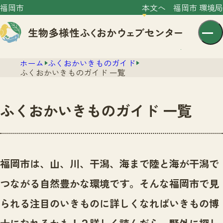
福岡市
本文へ
福岡市 環境局
ホーム
ふくおかいきものガイド
ふくおかいきものガイド 一覧
ふくおかいきものガイド 一覧
センター紹介
ニュース
センター紹介TOP
福岡市は、山、川、干潟、海まで陸と海が干潟で
サイトポリシー
いきものガイド
つながる自然豊かな環境です。
そんな福岡市で見
プライバシーポリシー
ニュースTOP
市の取組み
られる注目のいきものに詳しくなればいきもの博
イベント
いきものガイドTOP