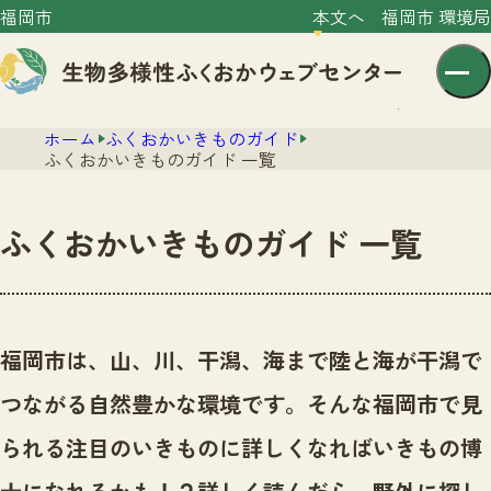
福岡市
本文へ
福岡市 環境局
ホーム
ふくおかいきものガイド
ふくおかいきものガイド 一覧
ふくおかいきものガイド 一覧
センター紹介
ニュース
センター紹介TOP
福岡市は、山、川、干潟、海まで陸と海が干潟で
サイトポリシー
いきものガイド
つながる自然豊かな環境です。
そんな福岡市で見
プライバシーポリシー
ニュースTOP
市の取組み
られる注目のいきものに詳しくなればいきもの博
イベント
いきものガイドTOP