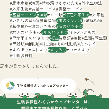
サイトマップ
農水産物
海藻
博多湾のさかなたち
外来生物法
外来生物
供給サービス
調整サービス
基盤サービス
藻類
クモ類
特定外来生物
外来種
いきもの観察
農畜産物
市のシンボル
軟体動物
希少種
干潟のいきもの
海のいきもの
水辺のいきもの
川のいきもの
山のいきもの
里地里山のいきもの
昆虫
鳥類
植物
魚類
両生類
甲殻類
哺乳類
は虫類
その他動物
たべよう
えらぼう
ふれよう
まもろう
つたえよう
生物多様性
記事が見つかりませんでした。
生物多様性ふくおかウェブセンターは、
福岡市の生物多様性を楽しく学べる