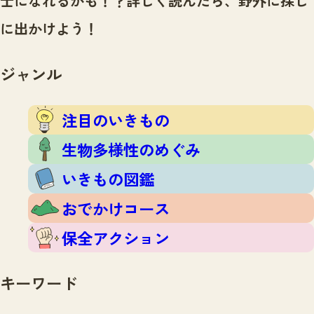
士になれるかも！？
詳しく読んだら、野外に探し
注目のいきもの
いきもの調査隊
に出かけよう！
生物多様性のめぐみ
調査レポート
いきもの図鑑
おでかけコース
ジャンル
マッチング
保全アクション
調査レポートTOP
調査結果
注目のいきもの
お問合せ
ふくおかいきものマップ
マッチングTOP
生物多様性のめぐみ
掲載申し込みフォーム
いきもの図鑑
おでかけコース
保全アクション
文字サイズ
小
中
大
キーワード
生物多様性ふくおかウェブセンターとは