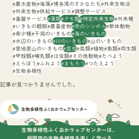
サイトマップ
農水産物
海藻
博多湾のさかなたち
外来生物法
外来生物
供給サービス
調整サービス
基盤サービス
藻類
クモ類
特定外来生物
外来種
いきもの観察
農畜産物
市のシンボル
軟体動物
希少種
干潟のいきもの
海のいきもの
水辺のいきもの
川のいきもの
山のいきもの
里地里山のいきもの
昆虫
鳥類
植物
魚類
両生類
甲殻類
哺乳類
は虫類
その他動物
たべよう
えらぼう
ふれよう
まもろう
つたえよう
生物多様性
記事が見つかりませんでした。
生物多様性ふくおかウェブセンターは、
福岡市の生物多様性を楽しく学べる