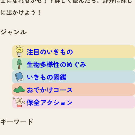
士になれるかも！？
詳しく読んだら、野外に探し
注目のいきもの
いきもの調査隊
に出かけよう！
生物多様性のめぐみ
調査レポート
いきもの図鑑
おでかけコース
ジャンル
マッチング
保全アクション
調査レポートTOP
調査結果
注目のいきもの
お問合せ
ふくおかいきものマップ
マッチングTOP
生物多様性のめぐみ
掲載申し込みフォーム
いきもの図鑑
おでかけコース
保全アクション
文字サイズ
小
中
大
キーワード
生物多様性ふくおかウェブセンターとは