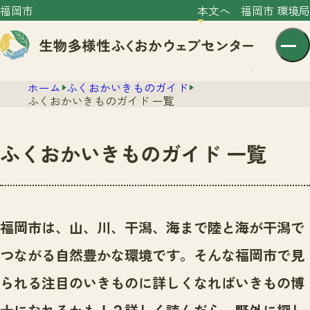
福岡市
本文へ
福岡市 環境局
ホーム
ふくおかいきものガイド
ふくおかいきものガイド 一覧
ふくおかいきものガイド 一覧
センター紹介
ニュース
センター紹介TOP
福岡市は、山、川、干潟、海まで陸と海が干潟で
サイトポリシー
いきものガイド
つながる自然豊かな環境です。
そんな福岡市で見
プライバシーポリシー
ニュースTOP
市の取組み
られる注目のいきものに詳しくなればいきもの博
イベント
いきものガイドTOP