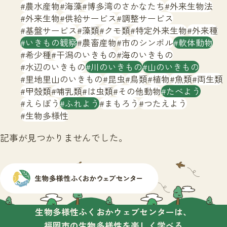
サイトマップ
農水産物
海藻
博多湾のさかなたち
外来生物法
外来生物
供給サービス
調整サービス
基盤サービス
藻類
クモ類
特定外来生物
外来種
いきもの観察
農畜産物
市のシンボル
軟体動物
希少種
干潟のいきもの
海のいきもの
水辺のいきもの
川のいきもの
山のいきもの
里地里山のいきもの
昆虫
鳥類
植物
魚類
両生類
甲殻類
哺乳類
は虫類
その他動物
たべよう
えらぼう
ふれよう
まもろう
つたえよう
生物多様性
記事が見つかりませんでした。
生物多様性ふくおかウェブセンターは、
福岡市の生物多様性を楽しく学べる