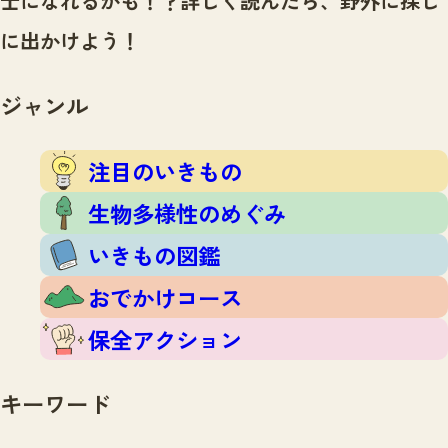
士になれるかも！？
詳しく読んだら、野外に探し
注目のいきもの
いきもの調査隊
に出かけよう！
生物多様性のめぐみ
調査レポート
いきもの図鑑
おでかけコース
ジャンル
マッチング
保全アクション
調査レポートTOP
調査結果
注目のいきもの
お問合せ
ふくおかいきものマップ
マッチングTOP
生物多様性のめぐみ
掲載申し込みフォーム
いきもの図鑑
おでかけコース
保全アクション
文字サイズ
小
中
大
キーワード
生物多様性ふくおかウェブセンターとは