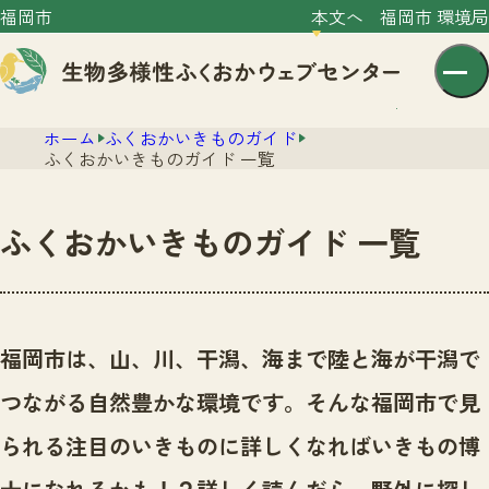
福岡市
本文へ
福岡市 環境局
ホーム
ふくおかいきものガイド
ふくおかいきものガイド 一覧
ふくおかいきものガイド 一覧
センター紹介
ニュース
センター紹介TOP
福岡市は、山、川、干潟、海まで陸と海が干潟で
サイトポリシー
いきものガイド
つながる自然豊かな環境です。
そんな福岡市で見
プライバシーポリシー
ニュースTOP
市の取組み
られる注目のいきものに詳しくなればいきもの博
イベント
いきものガイドTOP