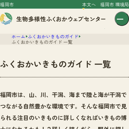
福岡市
本文へ
福岡市 環境局
ホーム
ふくおかいきものガイド
ふくおかいきものガイド 一覧
ふくおかいきものガイド 一覧
センター紹介
ニュース
センター紹介TOP
福岡市は、山、川、干潟、海まで陸と海が干潟で
サイトポリシー
いきものガイド
つながる自然豊かな環境です。
そんな福岡市で見
プライバシーポリシー
ニュースTOP
市の取組み
られる注目のいきものに詳しくなればいきもの博
イベント
いきものガイドTOP