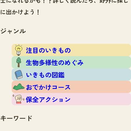
士になれるかも！？
詳しく読んだら、野外に探し
注目のいきもの
いきもの調査隊
に出かけよう！
生物多様性のめぐみ
調査レポート
いきもの図鑑
おでかけコース
ジャンル
マッチング
保全アクション
調査レポートTOP
調査結果
注目のいきもの
お問合せ
ふくおかいきものマップ
マッチングTOP
生物多様性のめぐみ
掲載申し込みフォーム
いきもの図鑑
おでかけコース
保全アクション
文字サイズ
小
中
大
キーワード
生物多様性ふくおかウェブセンターとは