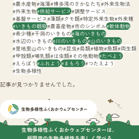
サイトマップ
農水産物
海藻
博多湾のさかなたち
外来生物法
外来生物
供給サービス
調整サービス
基盤サービス
藻類
クモ類
特定外来生物
外来種
いきもの観察
農畜産物
市のシンボル
軟体動物
希少種
干潟のいきもの
海のいきもの
水辺のいきもの
川のいきもの
山のいきもの
里地里山のいきもの
昆虫
鳥類
植物
魚類
両生類
甲殻類
哺乳類
は虫類
その他動物
たべよう
えらぼう
ふれよう
まもろう
つたえよう
生物多様性
記事が見つかりませんでした。
生物多様性ふくおかウェブセンターは、
福岡市の生物多様性を楽しく学べる