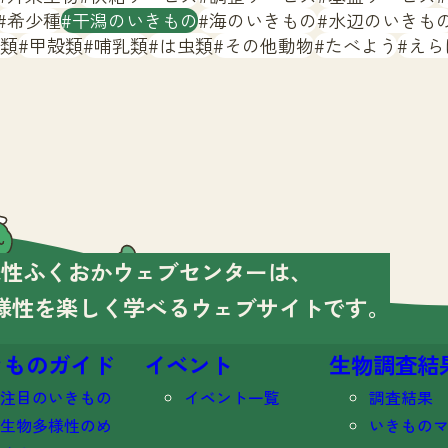
希少種
干潟のいきもの
海のいきもの
水辺のいきも
類
甲殻類
哺乳類
は虫類
その他動物
たべよう
えら
様性ふくおかウェブセンターは、
様性を楽しく学べる
ウェブサイトです。
きものガイド
イベント
生物調査結
注目のいきもの
イベント一覧
調査結果
生物多様性のめ
いきもの