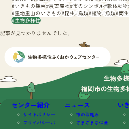
いきもの観察
農畜産物
市のシンボル
軟体動物
里地里山のいきもの
昆虫
鳥類
植物
魚類
両生
生物多様性
記事が見つかりませんでした。
生物多
福岡市の生物多
センター紹介
ニュース
い
サイトポリシー
市の取組み
プライバシーポ
さまざまな保全