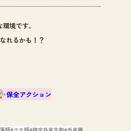
な環境です。
なれるかも！？
保全アクション
藻類
クモ類
特定外来生物
外来種