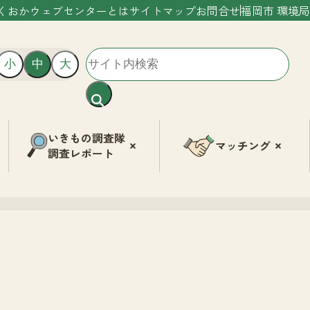
くおかウェブセンターとは
サイトマップ
お問合せ
福岡市 環境局
小
中
大
いきもの調査隊
マッチング
調査レポート