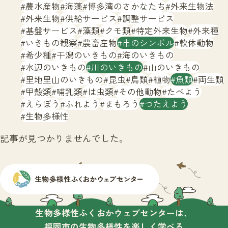
サイトマップ
農水産物
海藻
博多湾のさかなたち
外来生物法
外来生物
供給サービス
調整サービス
基盤サービス
藻類
クモ類
特定外来生物
外来種
いきもの観察
農畜産物
市のシンボル
軟体動物
希少種
干潟のいきもの
海のいきもの
水辺のいきもの
川のいきもの
山のいきもの
里地里山のいきもの
昆虫
鳥類
植物
魚類
両生類
甲殻類
哺乳類
は虫類
その他動物
たべよう
えらぼう
ふれよう
まもろう
つたえよう
生物多様性
記事が見つかりませんでした。
生物多様性ふくおかウェブセンターは、
福岡市の生物多様性を楽しく学べる