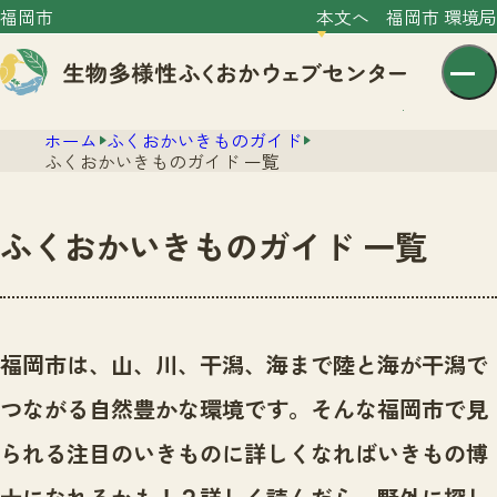
福岡市
本文へ
福岡市 環境局
ホーム
ふくおかいきものガイド
ふくおかいきものガイド 一覧
ふくおかいきものガイド 一覧
センター紹介
ニュース
センター紹介TOP
福岡市は、山、川、干潟、海まで陸と海が干潟で
サイトポリシー
いきものガイド
つながる自然豊かな環境です。
そんな福岡市で見
プライバシーポリシー
ニュースTOP
市の取組み
られる注目のいきものに詳しくなればいきもの博
イベント
いきものガイドTOP