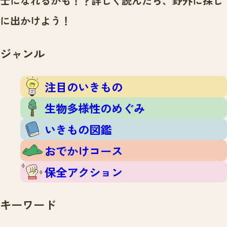
士になれるかも！？
詳しく読んだら、野外に探し
注目のいきもの
いきもの調査隊
に出かけよう！
生物多様性のめぐみ
調査レポート
いきもの図鑑
おでかけコース
ジャンル
マッチング
保全アクション
調査レポートTOP
調査結果
注目のいきもの
お問合せ
ふくおかいきものマップ
マッチングTOP
生物多様性のめぐみ
掲載申し込みフォーム
いきもの図鑑
おでかけコース
保全アクション
文字サイズ
小
中
大
キーワード
生物多様性ふくおかウェブセンターとは