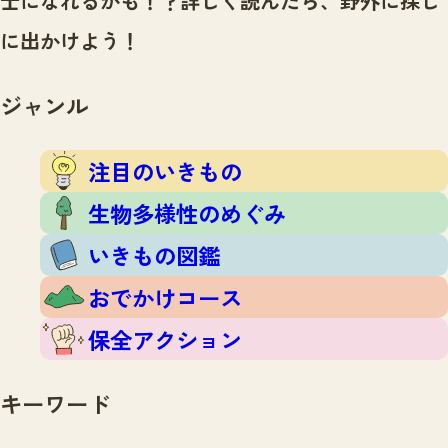
士になれるかも！？
詳しく読んだら、野外に探し
注目のいきもの
いきもの調査隊
に出かけよう！
生物多様性のめぐみ
調査レポート
いきもの図鑑
おでかけコース
ジャンル
マッチング
保全アクション
調査レポートTOP
調査結果
注目のいきもの
お問合せ
ふくおかいきものマップ
マッチングTOP
生物多様性のめぐみ
掲載申し込みフォーム
いきもの図鑑
おでかけコース
保全アクション
文字サイズ
小
中
大
キーワード
生物多様性ふくおかウェブセンターとは