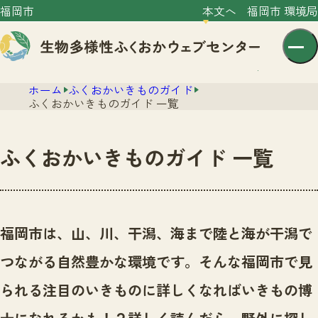
福岡市
本文へ
福岡市 環境局
ホーム
ふくおかいきものガイド
ふくおかいきものガイド 一覧
ふくおかいきものガイド 一覧
センター紹介
ニュース
センター紹介TOP
福岡市は、山、川、干潟、海まで陸と海が干潟で
サイトポリシー
いきものガイド
つながる自然豊かな環境です。
そんな福岡市で見
プライバシーポリシー
ニュースTOP
市の取組み
られる注目のいきものに詳しくなればいきもの博
イベント
いきものガイドTOP