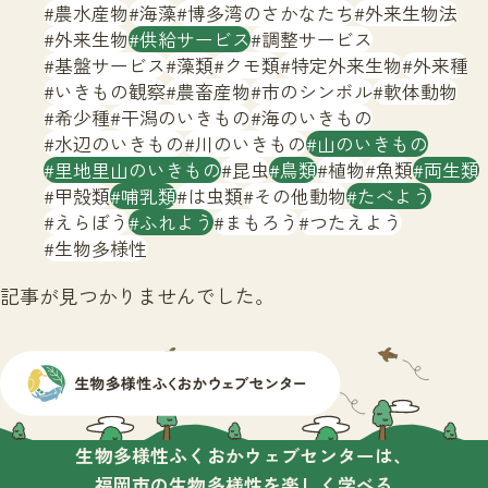
サイトマップ
農水産物
海藻
博多湾のさかなたち
外来生物法
外来生物
供給サービス
調整サービス
基盤サービス
藻類
クモ類
特定外来生物
外来種
いきもの観察
農畜産物
市のシンボル
軟体動物
希少種
干潟のいきもの
海のいきもの
水辺のいきもの
川のいきもの
山のいきもの
里地里山のいきもの
昆虫
鳥類
植物
魚類
両生類
甲殻類
哺乳類
は虫類
その他動物
たべよう
えらぼう
ふれよう
まもろう
つたえよう
生物多様性
記事が見つかりませんでした。
生物多様性ふくおかウェブセンターは、
福岡市の生物多様性を楽しく学べる