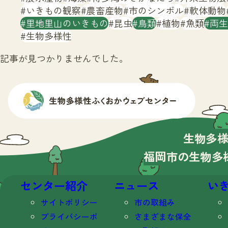
いきもの観察
農畜産物
市のシンボル
軟体動物
里地里山のいきもの
昆虫
鳥類
植物
魚類
両生
生物多様性
記事が見つかりませんでした。
生物多
福岡市の生物多
センター紹介
ニュース
い
サイトポリシー
市の取組み
プライバシーポ
さまざまな保全