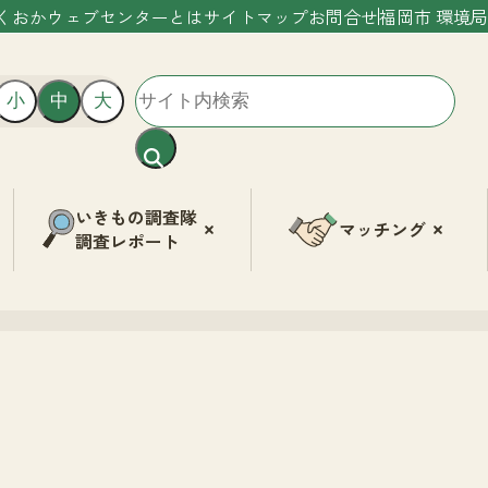
くおかウェブセンターとは
サイトマップ
お問合せ
福岡市 環境局
小
中
大
いきもの調査隊
マッチング
調査レポート