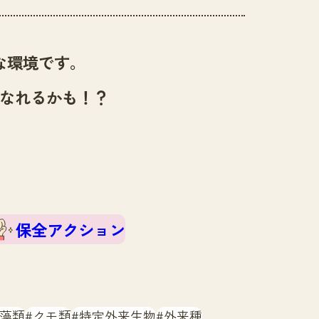
な環境です。
なれるかも！？
保全アクション
藻類
クモ類
特定外来生物
外来種