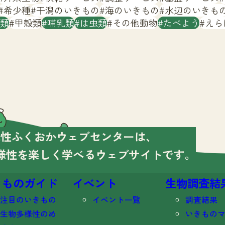
希少種
干潟のいきもの
海のいきもの
水辺のいきも
類
甲殻類
哺乳類
は虫類
その他動物
たべよう
えら
様性ふくおかウェブセンターは、
様性を楽しく学べる
ウェブサイトです。
きものガイド
イベント
生物調査結
注目のいきもの
イベント一覧
調査結果
生物多様性のめ
いきもの