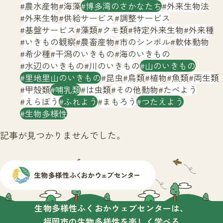
サイトマップ
農水産物
海藻
博多湾のさかなたち
外来生物法
外来生物
供給サービス
調整サービス
基盤サービス
藻類
クモ類
特定外来生物
外来種
いきもの観察
農畜産物
市のシンボル
軟体動物
希少種
干潟のいきもの
海のいきもの
水辺のいきもの
川のいきもの
山のいきもの
里地里山のいきもの
昆虫
鳥類
植物
魚類
両生類
甲殻類
哺乳類
は虫類
その他動物
たべよう
えらぼう
ふれよう
まもろう
つたえよう
生物多様性
記事が見つかりませんでした。
生物多様性ふくおかウェブセンターは、
福岡市の生物多様性を楽しく学べる