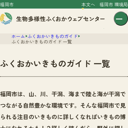
福岡市
本文へ
福岡市 環境局
ホーム
ふくおかいきものガイド
ふくおかいきものガイド 一覧
ふくおかいきものガイド 一覧
センター紹介
ニュース
センター紹介TOP
福岡市は、山、川、干潟、海まで陸と海が干潟で
サイトポリシー
いきものガイド
つながる自然豊かな環境です。
そんな福岡市で見
プライバシーポリシー
ニュースTOP
市の取組み
られる注目のいきものに詳しくなればいきもの博
イベント
いきものガイドTOP