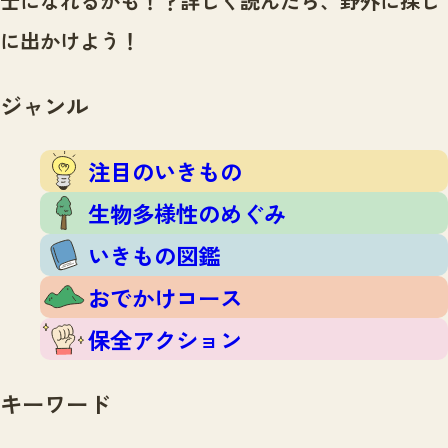
士になれるかも！？
詳しく読んだら、野外に探し
注目のいきもの
いきもの調査隊
に出かけよう！
生物多様性のめぐみ
調査レポート
いきもの図鑑
おでかけコース
ジャンル
マッチング
保全アクション
調査レポートTOP
調査結果
注目のいきもの
お問合せ
ふくおかいきものマップ
マッチングTOP
生物多様性のめぐみ
掲載申し込みフォーム
いきもの図鑑
おでかけコース
保全アクション
文字サイズ
小
中
大
キーワード
生物多様性ふくおかウェブセンターとは