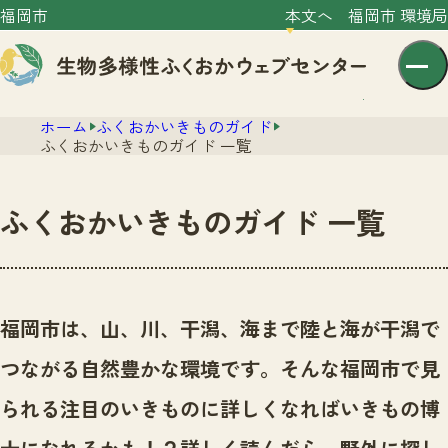
福岡市
本文へ
福岡市 環境局
ホーム
ふくおかいきものガイド
ふくおかいきものガイド 一覧
ふくおかいきものガイド 一覧
センター紹介
ニュース
センター紹介TOP
福岡市は、山、川、干潟、海まで陸と海が干潟で
サイトポリシー
いきものガイド
つながる自然豊かな環境です。
そんな福岡市で見
プライバシーポリシー
ニュースTOP
市の取組み
られる注目のいきものに詳しくなればいきもの博
イベント
いきものガイドTOP