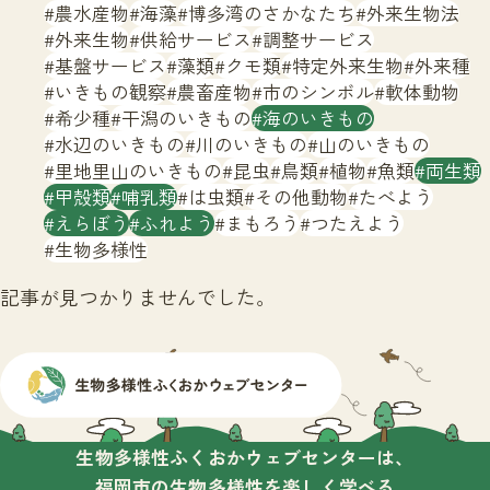
サイトマップ
農水産物
海藻
博多湾のさかなたち
外来生物法
外来生物
供給サービス
調整サービス
基盤サービス
藻類
クモ類
特定外来生物
外来種
いきもの観察
農畜産物
市のシンボル
軟体動物
希少種
干潟のいきもの
海のいきもの
水辺のいきもの
川のいきもの
山のいきもの
里地里山のいきもの
昆虫
鳥類
植物
魚類
両生類
甲殻類
哺乳類
は虫類
その他動物
たべよう
えらぼう
ふれよう
まもろう
つたえよう
生物多様性
記事が見つかりませんでした。
生物多様性ふくおかウェブセンターは、
福岡市の生物多様性を楽しく学べる