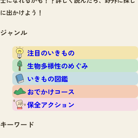
士になれるかも！？
詳しく読んだら、野外に探し
注目のいきもの
いきもの調査隊
に出かけよう！
生物多様性のめぐみ
調査レポート
いきもの図鑑
おでかけコース
ジャンル
マッチング
保全アクション
調査レポートTOP
調査結果
注目のいきもの
お問合せ
ふくおかいきものマップ
マッチングTOP
生物多様性のめぐみ
掲載申し込みフォーム
いきもの図鑑
おでかけコース
保全アクション
文字サイズ
小
中
大
キーワード
生物多様性ふくおかウェブセンターとは