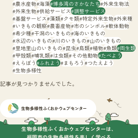
サイトマップ
農水産物
海藻
博多湾のさかなたち
外来生物法
外来生物
供給サービス
調整サービス
基盤サービス
藻類
クモ類
特定外来生物
外来種
いきもの観察
農畜産物
市のシンボル
軟体動物
希少種
干潟のいきもの
海のいきもの
水辺のいきもの
川のいきもの
山のいきもの
里地里山のいきもの
昆虫
鳥類
植物
魚類
両生類
甲殻類
哺乳類
は虫類
その他動物
たべよう
えらぼう
ふれよう
まもろう
つたえよう
生物多様性
記事が見つかりませんでした。
生物多様性ふくおかウェブセンターは、
福岡市の生物多様性を楽しく学べる