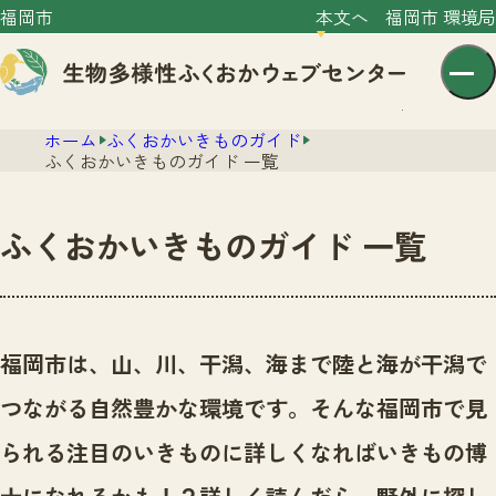
福岡市
本文へ
福岡市 環境局
ホーム
ふくおかいきものガイド
ふくおかいきものガイド 一覧
ふくおかいきものガイド 一覧
センター紹介
ニュース
センター紹介TOP
福岡市は、山、川、干潟、海まで陸と海が干潟で
サイトポリシー
いきものガイド
つながる自然豊かな環境です。
そんな福岡市で見
プライバシーポリシー
ニュースTOP
市の取組み
られる注目のいきものに詳しくなればいきもの博
イベント
いきものガイドTOP