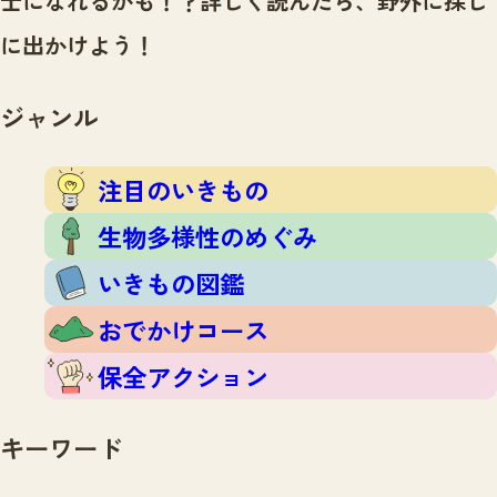
士になれるかも！？
詳しく読んだら、野外に探し
注目のいきもの
いきもの調査隊
に出かけよう！
生物多様性のめぐみ
調査レポート
いきもの図鑑
おでかけコース
ジャンル
マッチング
保全アクション
調査レポートTOP
調査結果
注目のいきもの
お問合せ
ふくおかいきものマップ
マッチングTOP
生物多様性のめぐみ
掲載申し込みフォーム
いきもの図鑑
おでかけコース
保全アクション
文字サイズ
小
中
大
キーワード
生物多様性ふくおかウェブセンターとは