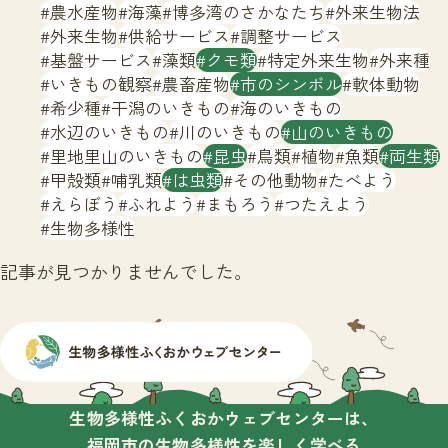
サイトマップ
農水産物
海藻
博多湾のさかなたち
外来生物法
外来生物
供給サービス
調整サービス
基盤サービス
藻類
クモ類
特定外来生物
外来種
いきもの観察
農畜産物
市のシンボル
軟体動物
希少種
干潟のいきもの
海のいきもの
水辺のいきもの
川のいきもの
山のいきもの
里地里山のいきもの
昆虫
鳥類
植物
魚類
両生類
甲殻類
哺乳類
は虫類
その他動物
たべよう
えらぼう
ふれよう
まもろう
つたえよう
生物多様性
記事が見つかりませんでした。
生物多様性ふくおかウェブセンターは、
福岡市の生物多様性を楽しく学べる