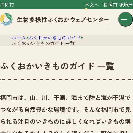
福岡市
本文へ
福岡市 環境局
ホーム
ふくおかいきものガイド
ふくおかいきものガイド 一覧
ふくおかいきものガイド 一覧
センター紹介
ニュース
センター紹介TOP
福岡市は、山、川、干潟、海まで陸と海が干潟で
サイトポリシー
いきものガイド
つながる自然豊かな環境です。
そんな福岡市で見
プライバシーポリシー
ニュースTOP
市の取組み
られる注目のいきものに詳しくなればいきもの博
イベント
いきものガイドTOP