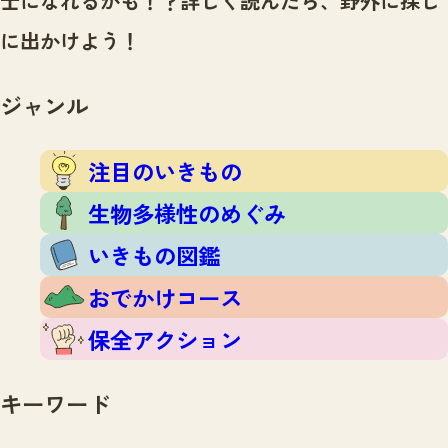
士になれるかも！？
詳しく読んだら、野外に探し
注目のいきもの
いきもの調査隊
に出かけよう！
生物多様性のめぐみ
調査レポート
いきもの図鑑
おでかけコース
ジャンル
マッチング
保全アクション
調査レポートTOP
調査結果
注目のいきもの
お問合せ
ふくおかいきものマップ
マッチングTOP
生物多様性のめぐみ
掲載申し込みフォーム
いきもの図鑑
おでかけコース
保全アクション
文字サイズ
小
中
大
キーワード
生物多様性ふくおかウェブセンターとは