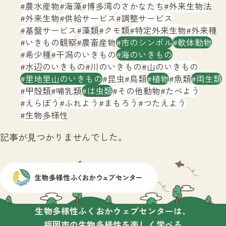
サイトマップ
農水産物
海藻
博多湾のさかなたち
外来生物法
外来生物
供給サービス
調整サービス
基盤サービス
藻類
クモ類
特定外来生物
外来種
いきもの観察
農畜産物
市のシンボル
軟体動物
希少種
干潟のいきもの
海のいきもの
水辺のいきもの
川のいきもの
山のいきもの
里地里山のいきもの
昆虫
鳥類
植物
魚類
両生類
甲殻類
哺乳類
は虫類
その他動物
たべよう
えらぼう
ふれよう
まもろう
つたえよう
生物多様性
記事が見つかりませんでした。
生物多様性ふくおかウェブセンターは、
福岡市の生物多様性を楽しく学べる