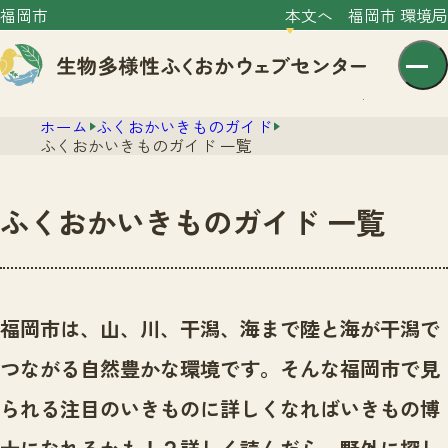
福岡市
本文へ
福岡市 環境局
ホーム
ふくおかいきものガイド
ふくおかいきものガイド 一覧
ふくおかいきものガイド 一覧
センター紹介
ニュース
センター紹介TOP
福岡市は、山、川、干潟、海まで陸と海が干潟で
サイトポリシー
いきものガイド
つながる自然豊かな環境です。
そんな福岡市で見
プライバシーポリシー
ニュースTOP
市の取組み
られる注目のいきものに詳しくなればいきもの博
イベント
いきものガイドTOP