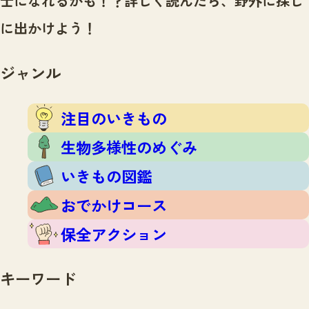
士になれるかも！？
詳しく読んだら、野外に探し
注目のいきもの
いきもの調査隊
に出かけよう！
生物多様性のめぐみ
調査レポート
いきもの図鑑
おでかけコース
ジャンル
マッチング
保全アクション
調査レポートTOP
調査結果
注目のいきもの
お問合せ
ふくおかいきものマップ
マッチングTOP
生物多様性のめぐみ
掲載申し込みフォーム
いきもの図鑑
おでかけコース
保全アクション
文字サイズ
小
中
大
キーワード
生物多様性ふくおかウェブセンターとは