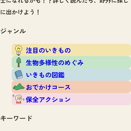
士になれるかも！？
詳しく読んだら、野外に探し
注目のいきもの
いきもの調査隊
に出かけよう！
生物多様性のめぐみ
調査レポート
いきもの図鑑
おでかけコース
ジャンル
マッチング
保全アクション
調査レポートTOP
調査結果
注目のいきもの
お問合せ
ふくおかいきものマップ
マッチングTOP
生物多様性のめぐみ
掲載申し込みフォーム
いきもの図鑑
おでかけコース
保全アクション
文字サイズ
小
中
大
キーワード
生物多様性ふくおかウェブセンターとは