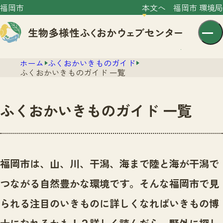
福岡市
本文へ
福岡市 環境局
ホーム
ふくおかいきものガイド
ふくおかいきものガイド 一覧
ふくおかいきものガイド 一覧
センター紹介
ニュース
センター紹介TOP
福岡市は、山、川、干潟、海まで陸と海が干潟で
サイトポリシー
いきものガイド
つながる自然豊かな環境です。
そんな福岡市で見
プライバシーポリシー
ニュースTOP
市の取組み
られる注目のいきものに詳しくなればいきもの博
イベント
いきものガイドTOP