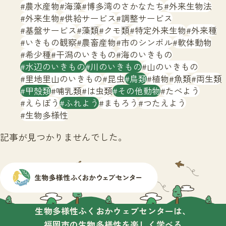
サイトマップ
農水産物
海藻
博多湾のさかなたち
外来生物法
外来生物
供給サービス
調整サービス
基盤サービス
藻類
クモ類
特定外来生物
外来種
いきもの観察
農畜産物
市のシンボル
軟体動物
希少種
干潟のいきもの
海のいきもの
水辺のいきもの
川のいきもの
山のいきもの
里地里山のいきもの
昆虫
鳥類
植物
魚類
両生類
甲殻類
哺乳類
は虫類
その他動物
たべよう
えらぼう
ふれよう
まもろう
つたえよう
生物多様性
記事が見つかりませんでした。
生物多様性ふくおかウェブセンターは、
福岡市の生物多様性を楽しく学べる