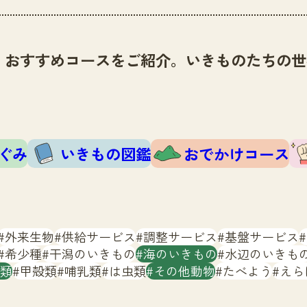
、おすすめコースをご紹介。いきものたちの世
ぐみ
いきもの図鑑
おでかけコース
外来生物
供給サービス
調整サービス
基盤サービス
希少種
干潟のいきもの
海のいきもの
水辺のいきも
類
甲殻類
哺乳類
は虫類
その他動物
たべよう
えら