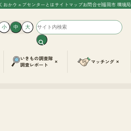
くおかウェブセンターとは
サイトマップ
お問合せ
福岡市 環境局
小
中
大
いきもの調査隊
マッチング
調査レポート