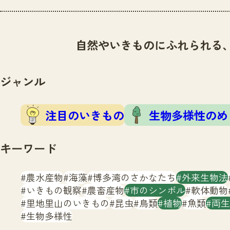
自然やいきものにふれられる
ジャンル
注目のいきもの
生物多様性のめ
キーワード
農水産物
海藻
博多湾のさかなたち
外来生物法
いきもの観察
農畜産物
市のシンボル
軟体動物
里地里山のいきもの
昆虫
鳥類
植物
魚類
両生
生物多様性