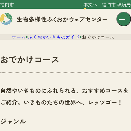
福岡市
本文へ
福岡市 環境局
ホーム
ふくおかいきものガイド
おでかけコース
おでかけコース
センター紹介
ニュース
自然やいきものにふれられる、おすすめコースを
センター紹介TOP
サイトポリシー
ご紹介。いきものたちの世界へ、レッツゴー！
いきものガイド
プライバシーポリシー
ニュースTOP
市の取組み
ジャンル
イベント
いきものガイドTOP