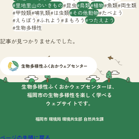
サイトマップ
里地里山のいきもの
昆虫
鳥類
植物
魚類
両生類
甲殻類
哺乳類
は虫類
その他動物
たべよう
えらぼう
ふれよう
まもろう
つたえよう
生物多様性
記事が見つかりませんでした。
生物多様性ふくおかウェブセンターは、
福岡市の生物多様性を楽しく学べる
ウェブサイトです。
福岡市 環境局 環境共生部 自然共生課
ページの先頭に戻る