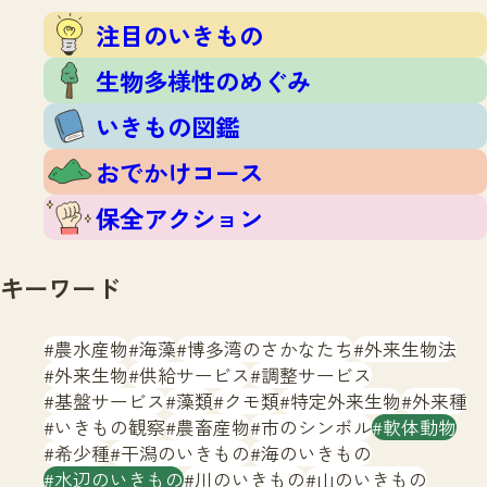
注目のいきもの
いきもの調査隊
注目のいきもの
生物多様性のめぐみ
調査レポート
いきもの図鑑
生物多様性のめぐみ
おでかけコース
いきもの図鑑
マッチング
保全アクション
調査レポートTOP
おでかけコース
調査結果
お問合せ
ふくおかいきものマップ
マッチングTOP
保全アクション
掲載申し込みフォーム
キーワード
農水産物
海藻
博多湾のさかなたち
外来生物法
外来生物
供給サービス
調整サービス
基盤サービス
藻類
クモ類
特定外来生物
外来種
文字サイズ
小
中
大
いきもの観察
農畜産物
市のシンボル
軟体動物
希少種
干潟のいきもの
海のいきもの
生物多様性ふくおかウェブセンターとは
水辺のいきもの
川のいきもの
山のいきもの