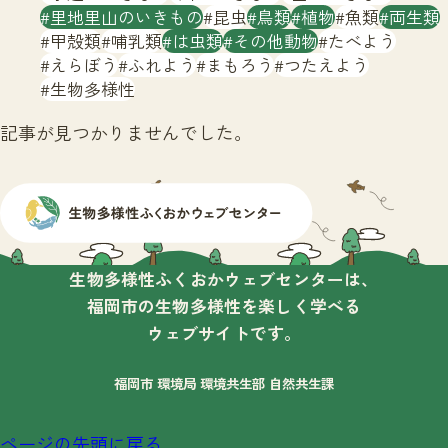
サイトマップ
里地里山のいきもの
昆虫
鳥類
植物
魚類
両生類
甲殻類
哺乳類
は虫類
その他動物
たべよう
えらぼう
ふれよう
まもろう
つたえよう
生物多様性
記事が見つかりませんでした。
生物多様性ふくおかウェブセンターは、
福岡市の生物多様性を楽しく学べる
ウェブサイトです。
福岡市 環境局 環境共生部 自然共生課
ページの先頭に戻る