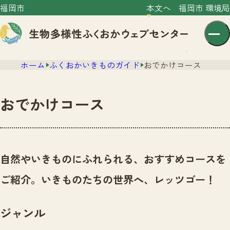
福岡市
本文へ
福岡市 環境局
ホーム
ふくおかいきものガイド
おでかけコース
おでかけコース
センター紹介
ニュース
自然やいきものにふれられる、おすすめコースを
センター紹介TOP
サイトポリシー
ご紹介。いきものたちの世界へ、レッツゴー！
いきものガイド
プライバシーポリシー
ニュースTOP
市の取組み
ジャンル
イベント
いきものガイドTOP