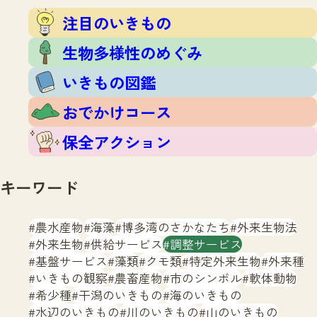
注目のいきもの
いきもの調査隊
注目のいきもの
生物多様性のめぐみ
調査レポート
いきもの図鑑
生物多様性のめぐみ
おでかけコース
いきもの図鑑
マッチング
保全アクション
調査レポートTOP
おでかけコース
調査結果
お問合せ
ふくおかいきものマップ
マッチングTOP
保全アクション
掲載申し込みフォーム
キーワード
農水産物
海藻
博多湾のさかなたち
外来生物法
外来生物
供給サービス
調整サービス
基盤サービス
藻類
クモ類
特定外来生物
外来種
文字サイズ
小
中
大
いきもの観察
農畜産物
市のシンボル
軟体動物
希少種
干潟のいきもの
海のいきもの
生物多様性ふくおかウェブセンターとは
水辺のいきもの
川のいきもの
山のいきもの