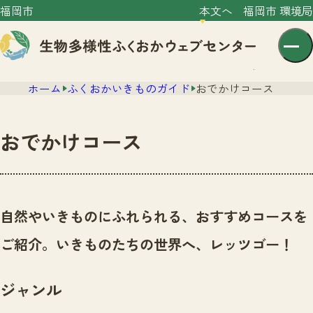
福岡市
本文へ
福岡市 環境局
ホーム
ふくおかいきものガイド
おでかけコース
おでかけコース
センター紹介
ニュース
自然やいきものにふれられる、おすすめコースを
センター紹介TOP
サイトポリシー
ご紹介。いきものたちの世界へ、レッツゴー！
いきものガイド
プライバシーポリシー
ニュースTOP
市の取組み
ジャンル
イベント
いきものガイドTOP