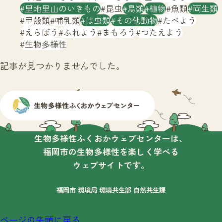
サイトマップ
里地里山のいきもの
昆虫
鳥類
植物
魚類
両生類
甲殻類
哺乳類
は虫類
その他動物
たべよう
えらぼう
ふれよう
まもろう
つたえよう
生物多様性
記事が見つかりませんでした。
生物多様性ふくおかウェブセンターは、
福岡市の生物多様性を楽しく学べる
ウェブサイトです。
福岡市 環境局 環境共生部 自然共生課
ページの先頭に戻る