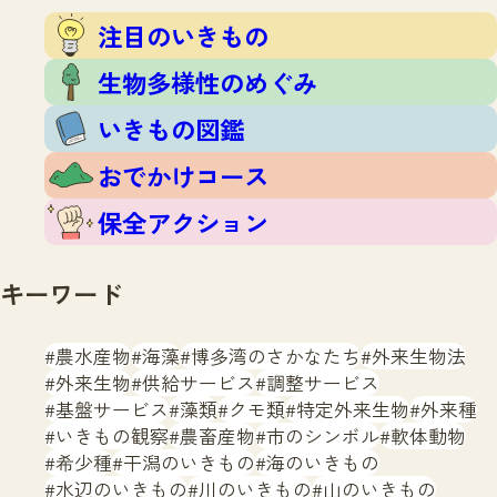
注目のいきもの
いきもの調査隊
注目のいきもの
生物多様性のめぐみ
調査レポート
いきもの図鑑
生物多様性のめぐみ
おでかけコース
いきもの図鑑
マッチング
保全アクション
調査レポートTOP
おでかけコース
調査結果
お問合せ
ふくおかいきものマップ
マッチングTOP
保全アクション
掲載申し込みフォーム
キーワード
農水産物
海藻
博多湾のさかなたち
外来生物法
外来生物
供給サービス
調整サービス
基盤サービス
藻類
クモ類
特定外来生物
外来種
文字サイズ
小
中
大
いきもの観察
農畜産物
市のシンボル
軟体動物
希少種
干潟のいきもの
海のいきもの
生物多様性ふくおかウェブセンターとは
水辺のいきもの
川のいきもの
山のいきもの