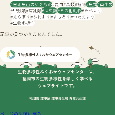
サイトマップ
里地里山のいきもの
昆虫
鳥類
植物
魚類
両生類
甲殻類
哺乳類
は虫類
その他動物
たべよう
えらぼう
ふれよう
まもろう
つたえよう
生物多様性
記事が見つかりませんでした。
生物多様性ふくおかウェブセンターは、
福岡市の生物多様性を楽しく学べる
ウェブサイトです。
福岡市 環境局 環境共生部 自然共生課
ページの先頭に戻る