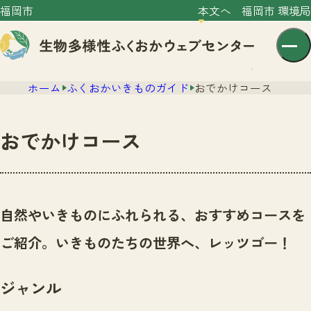
福岡市
本文へ
福岡市 環境局
ホーム
ふくおかいきものガイド
おでかけコース
おでかけコース
センター紹介
ニュース
自然やいきものにふれられる、おすすめコースを
センター紹介TOP
サイトポリシー
ご紹介。いきものたちの世界へ、レッツゴー！
いきものガイド
プライバシーポリシー
ニュースTOP
市の取組み
ジャンル
イベント
いきものガイドTOP