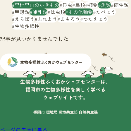
サイトマップ
里地里山のいきもの
昆虫
鳥類
植物
魚類
両生類
甲殻類
哺乳類
は虫類
その他動物
たべよう
えらぼう
ふれよう
まもろう
つたえよう
生物多様性
記事が見つかりませんでした。
生物多様性ふくおかウェブセンターは、
福岡市の生物多様性を楽しく学べる
ウェブサイトです。
福岡市 環境局 環境共生部 自然共生課
ページの先頭に戻る