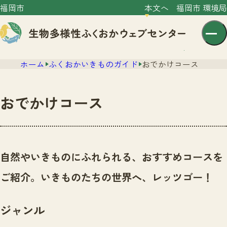
福岡市
本文へ
福岡市 環境局
ホーム
ふくおかいきものガイド
おでかけコース
おでかけコース
センター紹介
ニュース
自然やいきものにふれられる、おすすめコースを
センター紹介TOP
サイトポリシー
ご紹介。いきものたちの世界へ、レッツゴー！
いきものガイド
プライバシーポリシー
ニュースTOP
市の取組み
ジャンル
イベント
いきものガイドTOP