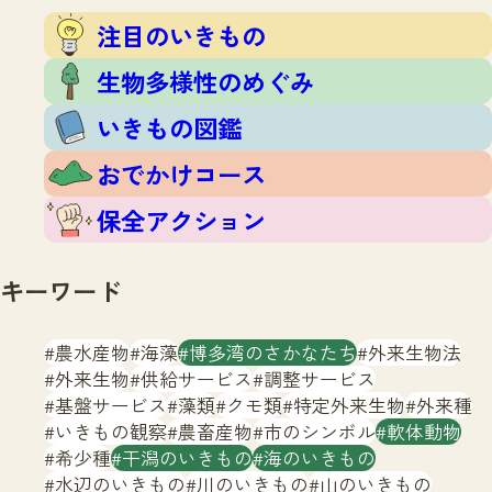
注目のいきもの
いきもの調査隊
注目のいきもの
生物多様性のめぐみ
調査レポート
いきもの図鑑
生物多様性のめぐみ
おでかけコース
いきもの図鑑
マッチング
保全アクション
調査レポートTOP
おでかけコース
調査結果
お問合せ
ふくおかいきものマップ
マッチングTOP
保全アクション
掲載申し込みフォーム
キーワード
農水産物
海藻
博多湾のさかなたち
外来生物法
外来生物
供給サービス
調整サービス
基盤サービス
藻類
クモ類
特定外来生物
外来種
文字サイズ
小
中
大
いきもの観察
農畜産物
市のシンボル
軟体動物
希少種
干潟のいきもの
海のいきもの
生物多様性ふくおかウェブセンターとは
水辺のいきもの
川のいきもの
山のいきもの