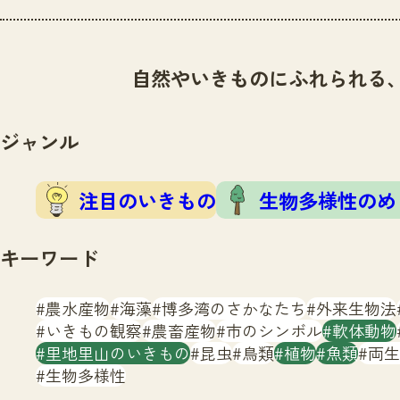
自然やいきものにふれられる
ジャンル
注目のいきもの
生物多様性のめ
キーワード
農水産物
海藻
博多湾のさかなたち
外来生物法
いきもの観察
農畜産物
市のシンボル
軟体動物
里地里山のいきもの
昆虫
鳥類
植物
魚類
両生
生物多様性