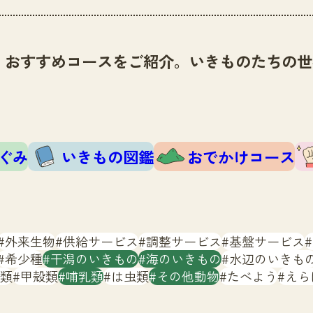
、おすすめコースをご紹介。いきものたちの世
ぐみ
いきもの図鑑
おでかけコース
外来生物
供給サービス
調整サービス
基盤サービス
希少種
干潟のいきもの
海のいきもの
水辺のいきも
類
甲殻類
哺乳類
は虫類
その他動物
たべよう
えら