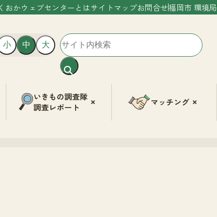
くおかウェブセンターとは
サイトマップ
お問合せ
福岡市 環境局
小
中
大
いきもの調査隊
マッチング
調査レポート