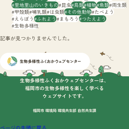
サイトマップ
里地里山のいきもの
昆虫
鳥類
植物
魚類
両生類
甲殻類
哺乳類
は虫類
その他動物
たべよう
えらぼう
ふれよう
まもろう
つたえよう
生物多様性
記事が見つかりませんでした。
生物多様性ふくおかウェブセンターは、
福岡市の生物多様性を楽しく学べる
ウェブサイトです。
福岡市 環境局 環境共生部 自然共生課
ページの先頭に戻る