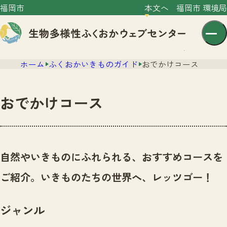
福岡市
本文へ
福岡市 環境局
ホーム
ふくおかいきものガイド
おでかけコース
おでかけコース
センター紹介
ニュース
自然やいきものにふれられる、おすすめコースを
センター紹介TOP
サイトポリシー
ご紹介。いきものたちの世界へ、レッツゴー！
いきものガイド
プライバシーポリシー
ニュースTOP
市の取組み
ジャンル
イベント
いきものガイドTOP