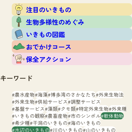
注目のいきもの
いきもの調査隊
注目のいきもの
生物多様性のめぐみ
調査レポート
いきもの図鑑
生物多様性のめぐみ
おでかけコース
いきもの図鑑
マッチング
保全アクション
調査レポートTOP
おでかけコース
調査結果
お問合せ
ふくおかいきものマップ
マッチングTOP
保全アクション
掲載申し込みフォーム
キーワード
農水産物
海藻
博多湾のさかなたち
外来生物法
外来生物
供給サービス
調整サービス
基盤サービス
藻類
クモ類
特定外来生物
外来種
文字サイズ
小
中
大
いきもの観察
農畜産物
市のシンボル
軟体動物
希少種
干潟のいきもの
海のいきもの
生物多様性ふくおかウェブセンターとは
水辺のいきもの
川のいきもの
山のいきもの