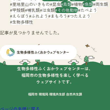
サイトマップ
里地里山のいきもの
昆虫
鳥類
植物
魚類
両生類
甲殻類
哺乳類
は虫類
その他動物
たべよう
えらぼう
ふれよう
まもろう
つたえよう
生物多様性
記事が見つかりませんでした。
生物多様性ふくおかウェブセンターは、
福岡市の生物多様性を楽しく学べる
ウェブサイトです。
福岡市 環境局 環境共生部 自然共生課
ページの先頭に戻る