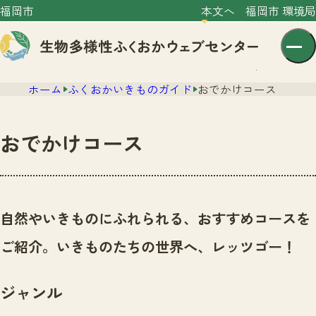
福岡市
本文へ
福岡市 環境局
ホーム
ふくおかいきものガイド
おでかけコース
おでかけコース
センター紹介
ニュース
自然やいきものにふれられる、おすすめコースを
センター紹介TOP
サイトポリシー
ご紹介。いきものたちの世界へ、レッツゴー！
いきものガイド
プライバシーポリシー
ニュースTOP
市の取組み
ジャンル
イベント
いきものガイドTOP