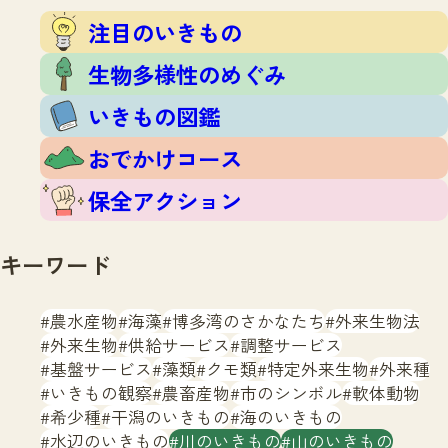
注目のいきもの
いきもの調査隊
注目のいきもの
生物多様性のめぐみ
調査レポート
いきもの図鑑
生物多様性のめぐみ
おでかけコース
いきもの図鑑
マッチング
保全アクション
調査レポートTOP
おでかけコース
調査結果
お問合せ
ふくおかいきものマップ
マッチングTOP
保全アクション
掲載申し込みフォーム
キーワード
農水産物
海藻
博多湾のさかなたち
外来生物法
外来生物
供給サービス
調整サービス
基盤サービス
藻類
クモ類
特定外来生物
外来種
文字サイズ
小
中
大
いきもの観察
農畜産物
市のシンボル
軟体動物
希少種
干潟のいきもの
海のいきもの
生物多様性ふくおかウェブセンターとは
水辺のいきもの
川のいきもの
山のいきもの