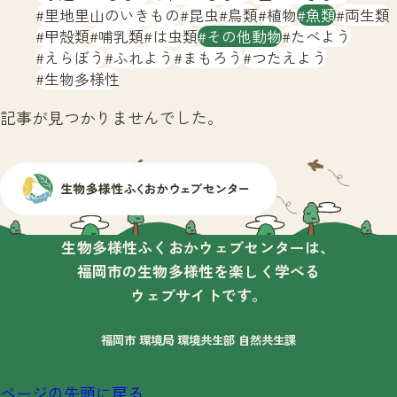
サイトマップ
里地里山のいきもの
昆虫
鳥類
植物
魚類
両生類
甲殻類
哺乳類
は虫類
その他動物
たべよう
えらぼう
ふれよう
まもろう
つたえよう
生物多様性
記事が見つかりませんでした。
生物多様性ふくおかウェブセンターは、
福岡市の生物多様性を楽しく学べる
ウェブサイトです。
福岡市 環境局 環境共生部 自然共生課
ページの先頭に戻る