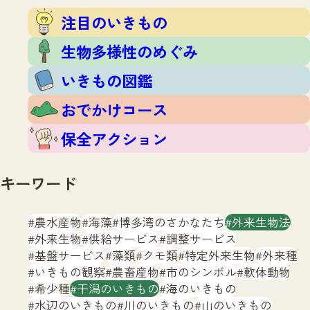
注目のいきもの
いきもの調査隊
注目のいきもの
生物多様性のめぐみ
調査レポート
いきもの図鑑
生物多様性のめぐみ
おでかけコース
いきもの図鑑
マッチング
保全アクション
調査レポートTOP
おでかけコース
調査結果
お問合せ
ふくおかいきものマップ
マッチングTOP
保全アクション
掲載申し込みフォーム
キーワード
農水産物
海藻
博多湾のさかなたち
外来生物法
外来生物
供給サービス
調整サービス
基盤サービス
藻類
クモ類
特定外来生物
外来種
文字サイズ
小
中
大
いきもの観察
農畜産物
市のシンボル
軟体動物
希少種
干潟のいきもの
海のいきもの
生物多様性ふくおかウェブセンターとは
水辺のいきもの
川のいきもの
山のいきもの