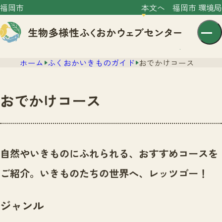
福岡市
本文へ
福岡市 環境局
ホーム
ふくおかいきものガイド
おでかけコース
おでかけコース
センター紹介
ニュース
自然やいきものにふれられる、おすすめコースを
センター紹介TOP
サイトポリシー
ご紹介。いきものたちの世界へ、レッツゴー！
いきものガイド
プライバシーポリシー
ニュースTOP
市の取組み
ジャンル
イベント
いきものガイドTOP