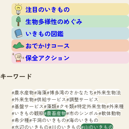
注目のいきもの
いきもの調査隊
注目のいきもの
生物多様性のめぐみ
調査レポート
いきもの図鑑
生物多様性のめぐみ
おでかけコース
いきもの図鑑
マッチング
保全アクション
調査レポートTOP
おでかけコース
調査結果
お問合せ
ふくおかいきものマップ
マッチングTOP
保全アクション
掲載申し込みフォーム
キーワード
農水産物
海藻
博多湾のさかなたち
外来生物法
外来生物
供給サービス
調整サービス
基盤サービス
藻類
クモ類
特定外来生物
外来種
文字サイズ
小
中
大
いきもの観察
農畜産物
市のシンボル
軟体動物
希少種
干潟のいきもの
海のいきもの
生物多様性ふくおかウェブセンターとは
水辺のいきもの
川のいきもの
山のいきもの