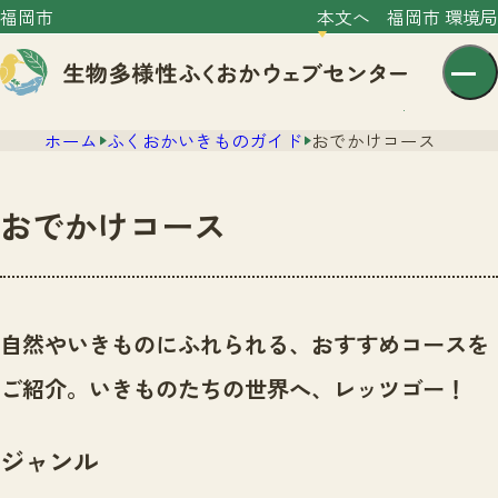
福岡市
本文へ
福岡市 環境局
ホーム
ふくおかいきものガイド
おでかけコース
おでかけコース
センター紹介
ニュース
自然やいきものにふれられる、おすすめコースを
センター紹介TOP
サイトポリシー
ご紹介。いきものたちの世界へ、レッツゴー！
いきものガイド
プライバシーポリシー
ニュースTOP
市の取組み
ジャンル
イベント
いきものガイドTOP