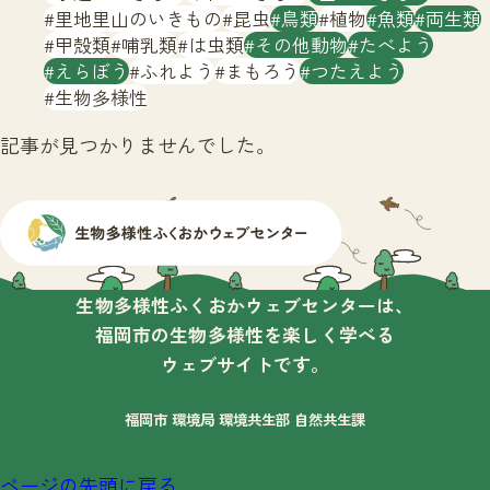
サイトマップ
里地里山のいきもの
昆虫
鳥類
植物
魚類
両生類
甲殻類
哺乳類
は虫類
その他動物
たべよう
えらぼう
ふれよう
まもろう
つたえよう
生物多様性
記事が見つかりませんでした。
生物多様性ふくおかウェブセンターは、
福岡市の生物多様性を楽しく学べる
ウェブサイトです。
福岡市 環境局 環境共生部 自然共生課
ページの先頭に戻る