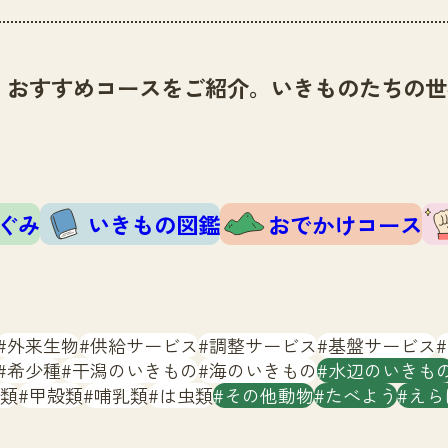
、おすすめコースをご紹介。いきものたちの世
ぐみ
いきもの図鑑
おでかけコース
外来生物
供給サービス
調整サービス
基盤サービス
希少種
干潟のいきもの
海のいきもの
水辺のいきも
類
甲殻類
哺乳類
は虫類
その他動物
たべよう
えら