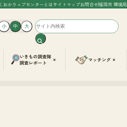
くおかウェブセンターとは
サイトマップ
お問合せ
福岡市 環境局
小
中
大
いきもの調査隊
マッチング
調査レポート