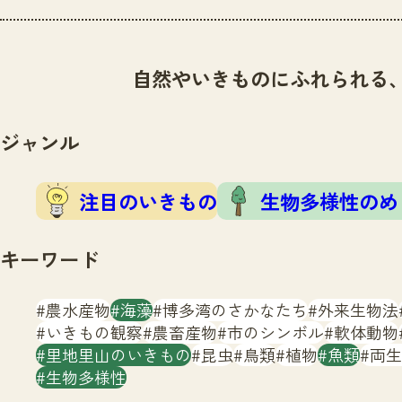
自然やいきものにふれられる
ジャンル
注目のいきもの
生物多様性のめ
キーワード
農水産物
海藻
博多湾のさかなたち
外来生物法
いきもの観察
農畜産物
市のシンボル
軟体動物
里地里山のいきもの
昆虫
鳥類
植物
魚類
両生
生物多様性