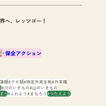
界へ、レッツゴー！
保全アクション
藻類
クモ類
特定外来生物
外来種
の
川のいきもの
山のいきもの
ぼう
ふれよう
まもろう
つたえよう