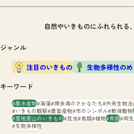
自然やいきものにふれられる
ジャンル
注目のいきもの
生物多様性のめ
キーワード
農水産物
海藻
博多湾のさかなたち
外来生物法
いきもの観察
農畜産物
市のシンボル
軟体動物
里地里山のいきもの
昆虫
鳥類
植物
魚類
両生
生物多様性