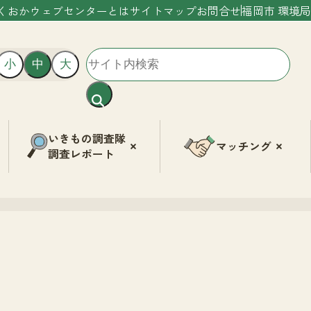
くおかウェブセンターとは
サイトマップ
お問合せ
福岡市 環境局
小
中
大
いきもの調査隊
マッチング
調査レポート