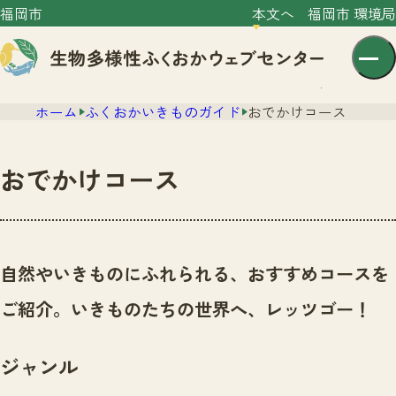
福岡市
本文へ
福岡市 環境局
ホーム
ふくおかいきものガイド
おでかけコース
おでかけコース
センター紹介
ニュース
自然やいきものにふれられる、おすすめコースを
センター紹介TOP
サイトポリシー
ご紹介。いきものたちの世界へ、レッツゴー！
いきものガイド
プライバシーポリシー
ニュースTOP
市の取組み
ジャンル
イベント
いきものガイドTOP