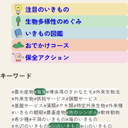
注目のいきもの
いきもの調査隊
注目のいきもの
生物多様性のめぐみ
調査レポート
いきもの図鑑
生物多様性のめぐみ
おでかけコース
いきもの図鑑
マッチング
保全アクション
調査レポートTOP
おでかけコース
調査結果
お問合せ
ふくおかいきものマップ
マッチングTOP
保全アクション
掲載申し込みフォーム
キーワード
農水産物
海藻
博多湾のさかなたち
外来生物法
外来生物
供給サービス
調整サービス
基盤サービス
藻類
クモ類
特定外来生物
外来種
文字サイズ
小
中
大
いきもの観察
農畜産物
市のシンボル
軟体動物
希少種
干潟のいきもの
海のいきもの
生物多様性ふくおかウェブセンターとは
水辺のいきもの
川のいきもの
山のいきもの