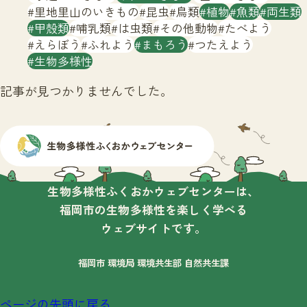
サイトマップ
里地里山のいきもの
昆虫
鳥類
植物
魚類
両生類
甲殻類
哺乳類
は虫類
その他動物
たべよう
えらぼう
ふれよう
まもろう
つたえよう
生物多様性
記事が見つかりませんでした。
生物多様性ふくおかウェブセンターは、
福岡市の生物多様性を楽しく学べる
ウェブサイトです。
福岡市 環境局 環境共生部 自然共生課
ページの先頭に戻る