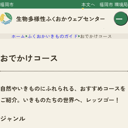
福岡市
本文へ
福岡市 環境局
ホーム
ふくおかいきものガイド
おでかけコース
おでかけコース
センター紹介
ニュース
自然やいきものにふれられる、おすすめコースを
センター紹介TOP
サイトポリシー
ご紹介。いきものたちの世界へ、レッツゴー！
いきものガイド
プライバシーポリシー
ニュースTOP
市の取組み
ジャンル
イベント
いきものガイドTOP