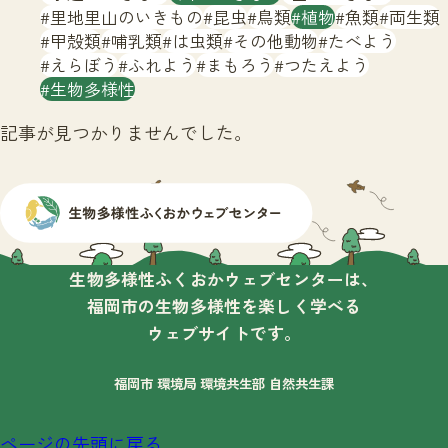
サイトマップ
里地里山のいきもの
昆虫
鳥類
植物
魚類
両生類
甲殻類
哺乳類
は虫類
その他動物
たべよう
えらぼう
ふれよう
まもろう
つたえよう
生物多様性
記事が見つかりませんでした。
生物多様性ふくおかウェブセンターは、
福岡市の生物多様性を楽しく学べる
ウェブサイトです。
福岡市 環境局 環境共生部 自然共生課
ページの先頭に戻る