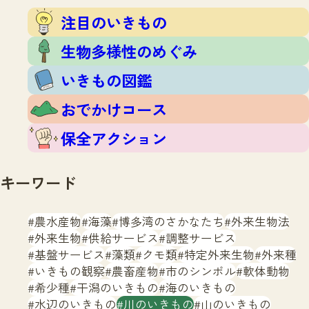
注目のいきもの
いきもの調査隊
注目のいきもの
生物多様性のめぐみ
調査レポート
いきもの図鑑
生物多様性のめぐみ
おでかけコース
いきもの図鑑
マッチング
保全アクション
調査レポートTOP
おでかけコース
調査結果
お問合せ
ふくおかいきものマップ
マッチングTOP
保全アクション
掲載申し込みフォーム
キーワード
農水産物
海藻
博多湾のさかなたち
外来生物法
外来生物
供給サービス
調整サービス
基盤サービス
藻類
クモ類
特定外来生物
外来種
文字サイズ
小
中
大
いきもの観察
農畜産物
市のシンボル
軟体動物
希少種
干潟のいきもの
海のいきもの
生物多様性ふくおかウェブセンターとは
水辺のいきもの
川のいきもの
山のいきもの