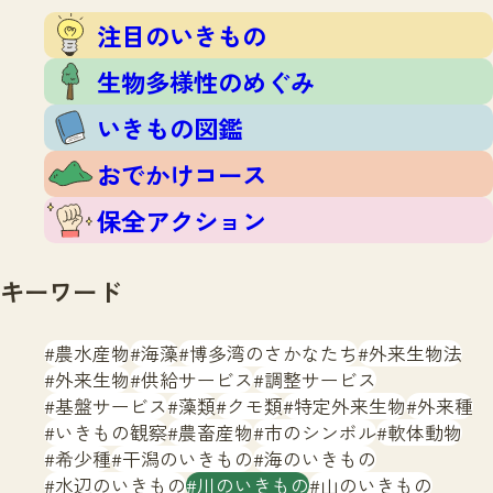
注目のいきもの
いきもの調査隊
注目のいきもの
生物多様性のめぐみ
調査レポート
いきもの図鑑
生物多様性のめぐみ
おでかけコース
いきもの図鑑
マッチング
保全アクション
調査レポートTOP
おでかけコース
調査結果
お問合せ
ふくおかいきものマップ
マッチングTOP
保全アクション
掲載申し込みフォーム
キーワード
農水産物
海藻
博多湾のさかなたち
外来生物法
外来生物
供給サービス
調整サービス
基盤サービス
藻類
クモ類
特定外来生物
外来種
文字サイズ
小
中
大
いきもの観察
農畜産物
市のシンボル
軟体動物
希少種
干潟のいきもの
海のいきもの
生物多様性ふくおかウェブセンターとは
水辺のいきもの
川のいきもの
山のいきもの