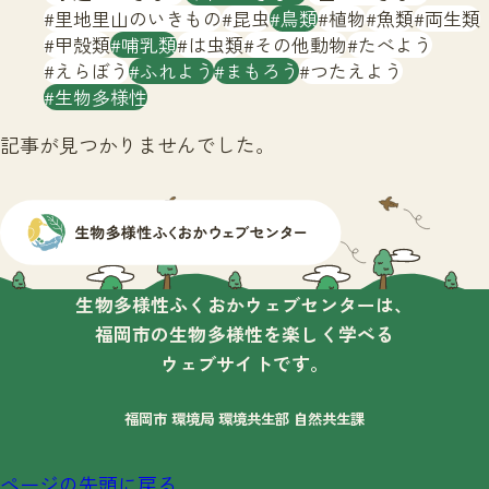
サイトマップ
里地里山のいきもの
昆虫
鳥類
植物
魚類
両生類
甲殻類
哺乳類
は虫類
その他動物
たべよう
えらぼう
ふれよう
まもろう
つたえよう
生物多様性
記事が見つかりませんでした。
生物多様性ふくおかウェブセンターは、
福岡市の生物多様性を楽しく学べる
ウェブサイトです。
福岡市 環境局 環境共生部 自然共生課
ページの先頭に戻る