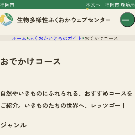
福岡市
本文へ
福岡市 環境局
ホーム
ふくおかいきものガイド
おでかけコース
おでかけコース
センター紹介
ニュース
自然やいきものにふれられる、おすすめコースを
センター紹介TOP
サイトポリシー
ご紹介。いきものたちの世界へ、レッツゴー！
いきものガイド
プライバシーポリシー
ニュースTOP
市の取組み
ジャンル
イベント
いきものガイドTOP