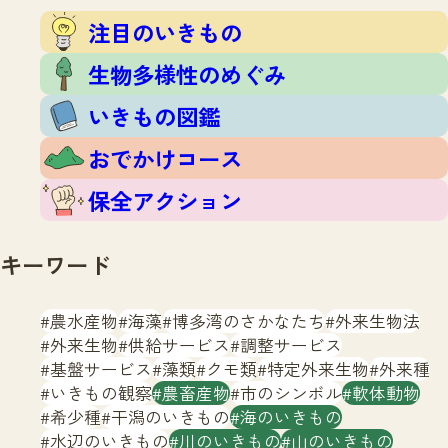
注目のいきもの
いきもの調査隊
注目のいきもの
生物多様性のめぐみ
調査レポート
いきもの図鑑
生物多様性のめぐみ
おでかけコース
いきもの図鑑
マッチング
保全アクション
調査レポートTOP
おでかけコース
調査結果
お問合せ
ふくおかいきものマップ
マッチングTOP
保全アクション
掲載申し込みフォーム
キーワード
農水産物
海藻
博多湾のさかなたち
外来生物法
外来生物
供給サービス
調整サービス
基盤サービス
藻類
クモ類
特定外来生物
外来種
文字サイズ
小
中
大
いきもの観察
農畜産物
市のシンボル
軟体動物
希少種
干潟のいきもの
海のいきもの
生物多様性ふくおかウェブセンターとは
水辺のいきもの
川のいきもの
山のいきもの