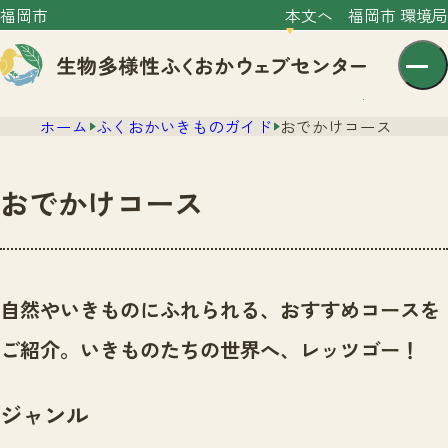
福岡市
本文へ
福岡市 環境局
ホーム
ふくおかいきものガイド
おでかけコース
おでかけコース
センター紹介
ニュース
自然やいきものにふれられる、おすすめコースを
センター紹介TOP
サイトポリシー
ご紹介。いきものたちの世界へ、レッツゴー！
いきものガイド
プライバシーポリシー
ニュースTOP
市の取組み
ジャンル
イベント
いきものガイドTOP