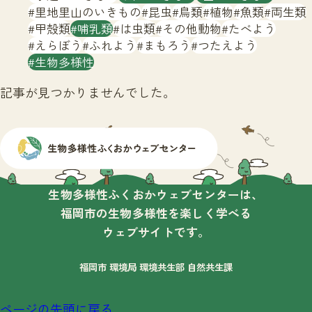
サイトマップ
里地里山のいきもの
昆虫
鳥類
植物
魚類
両生類
甲殻類
哺乳類
は虫類
その他動物
たべよう
えらぼう
ふれよう
まもろう
つたえよう
生物多様性
記事が見つかりませんでした。
生物多様性ふくおかウェブセンターは、
福岡市の生物多様性を楽しく学べる
ウェブサイトです。
福岡市 環境局 環境共生部 自然共生課
ページの先頭に戻る