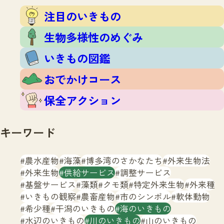
注目のいきもの
いきもの調査隊
注目のいきもの
生物多様性のめぐみ
調査レポート
いきもの図鑑
生物多様性のめぐみ
おでかけコース
いきもの図鑑
マッチング
保全アクション
調査レポートTOP
おでかけコース
調査結果
お問合せ
ふくおかいきものマップ
マッチングTOP
保全アクション
掲載申し込みフォーム
キーワード
農水産物
海藻
博多湾のさかなたち
外来生物法
外来生物
供給サービス
調整サービス
基盤サービス
藻類
クモ類
特定外来生物
外来種
文字サイズ
小
中
大
いきもの観察
農畜産物
市のシンボル
軟体動物
希少種
干潟のいきもの
海のいきもの
生物多様性ふくおかウェブセンターとは
水辺のいきもの
川のいきもの
山のいきもの