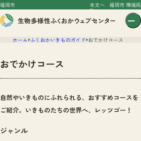
福岡市
本文へ
福岡市 環境局
ホーム
ふくおかいきものガイド
おでかけコース
おでかけコース
センター紹介
ニュース
自然やいきものにふれられる、おすすめコースを
センター紹介TOP
サイトポリシー
ご紹介。いきものたちの世界へ、レッツゴー！
いきものガイド
プライバシーポリシー
ニュースTOP
市の取組み
ジャンル
イベント
いきものガイドTOP