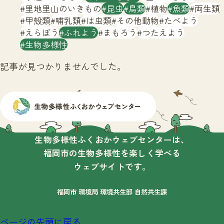
サイトマップ
里地里山のいきもの
昆虫
鳥類
植物
魚類
両生類
甲殻類
哺乳類
は虫類
その他動物
たべよう
えらぼう
ふれよう
まもろう
つたえよう
生物多様性
記事が見つかりませんでした。
生物多様性ふくおかウェブセンターは、
福岡市の生物多様性を楽しく学べる
ウェブサイトです。
福岡市 環境局 環境共生部 自然共生課
ページの先頭に戻る