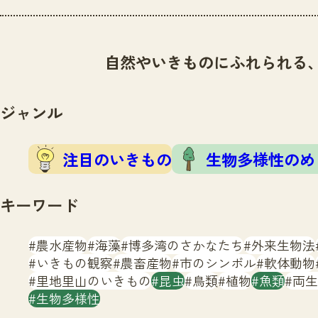
自然やいきものにふれられる
ジャンル
注目のいきもの
生物多様性のめ
キーワード
農水産物
海藻
博多湾のさかなたち
外来生物法
いきもの観察
農畜産物
市のシンボル
軟体動物
里地里山のいきもの
昆虫
鳥類
植物
魚類
両生
生物多様性