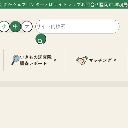
くおかウェブセンターとは
サイトマップ
お問合せ
福岡市 環境局
小
中
大
いきもの調査隊
マッチング
調査レポート