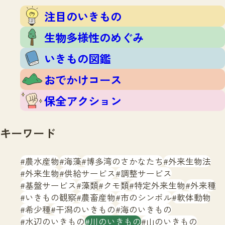
注目のいきもの
いきもの調査隊
注目のいきもの
生物多様性のめぐみ
調査レポート
いきもの図鑑
生物多様性のめぐみ
おでかけコース
いきもの図鑑
マッチング
保全アクション
調査レポートTOP
おでかけコース
調査結果
お問合せ
ふくおかいきものマップ
マッチングTOP
保全アクション
掲載申し込みフォーム
キーワード
農水産物
海藻
博多湾のさかなたち
外来生物法
外来生物
供給サービス
調整サービス
基盤サービス
藻類
クモ類
特定外来生物
外来種
文字サイズ
小
中
大
いきもの観察
農畜産物
市のシンボル
軟体動物
希少種
干潟のいきもの
海のいきもの
生物多様性ふくおかウェブセンターとは
水辺のいきもの
川のいきもの
山のいきもの