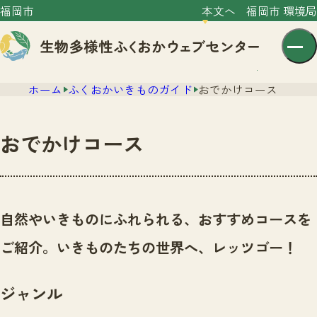
福岡市
本文へ
福岡市 環境局
ホーム
ふくおかいきものガイド
おでかけコース
おでかけコース
センター紹介
ニュース
自然やいきものにふれられる、おすすめコースを
センター紹介TOP
サイトポリシー
ご紹介。いきものたちの世界へ、レッツゴー！
いきものガイド
プライバシーポリシー
ニュースTOP
市の取組み
ジャンル
イベント
いきものガイドTOP