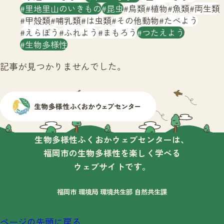
サイトマップ
里地里山のいきもの
昆虫
鳥類
植物
魚類
両生類
甲殻類
哺乳類
は虫類
その他動物
たべよう
えらぼう
ふれよう
まもろう
つたえよう
生物多様性
記事が見つかりませんでした。
生物多様性ふくおかウェブセンターは、
福岡市の生物多様性を楽しく学べる
ウェブサイトです。
福岡市 環境局 環境共生部 自然共生課
ページの先頭に戻る