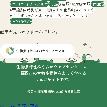
サイトマップ
里地里山のいきもの
昆虫
鳥類
植物
魚類
両生類
甲殻類
哺乳類
は虫類
その他動物
たべよう
えらぼう
ふれよう
まもろう
つたえよう
生物多様性
記事が見つかりませんでした。
生物多様性ふくおかウェブセンターは、
福岡市の生物多様性を楽しく学べる
ウェブサイトです。
福岡市 環境局 環境共生部 自然共生課
ページの先頭に戻る