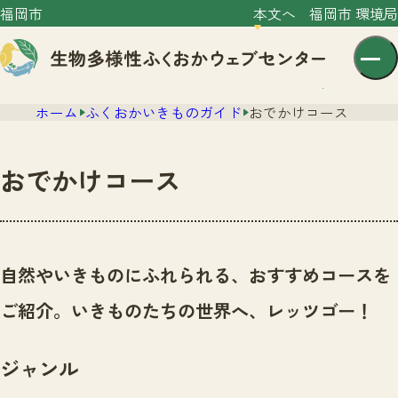
福岡市
本文へ
福岡市 環境局
ホーム
ふくおかいきものガイド
おでかけコース
おでかけコース
センター紹介
ニュース
自然やいきものにふれられる、おすすめコースを
センター紹介TOP
サイトポリシー
ご紹介。いきものたちの世界へ、レッツゴー！
いきものガイド
プライバシーポリシー
ニュースTOP
市の取組み
ジャンル
イベント
いきものガイドTOP