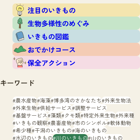
注目のいきもの
いきもの調査隊
注目のいきもの
生物多様性のめぐみ
調査レポート
いきもの図鑑
生物多様性のめぐみ
おでかけコース
いきもの図鑑
マッチング
保全アクション
調査レポートTOP
おでかけコース
調査結果
お問合せ
ふくおかいきものマップ
マッチングTOP
保全アクション
掲載申し込みフォーム
キーワード
農水産物
海藻
博多湾のさかなたち
外来生物法
外来生物
供給サービス
調整サービス
基盤サービス
藻類
クモ類
特定外来生物
外来種
文字サイズ
小
中
大
いきもの観察
農畜産物
市のシンボル
軟体動物
希少種
干潟のいきもの
海のいきもの
生物多様性ふくおかウェブセンターとは
水辺のいきもの
川のいきもの
山のいきもの