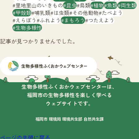
サイトマップ
里地里山のいきもの
昆虫
鳥類
植物
魚類
両生類
甲殻類
哺乳類
は虫類
その他動物
たべよう
えらぼう
ふれよう
まもろう
つたえよう
生物多様性
記事が見つかりませんでした。
生物多様性ふくおかウェブセンターは、
福岡市の生物多様性を楽しく学べる
ウェブサイトです。
福岡市 環境局 環境共生部 自然共生課
ページの先頭に戻る