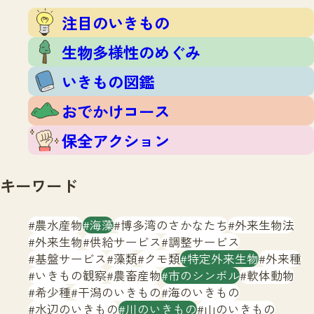
注目のいきもの
いきもの調査隊
注目のいきもの
生物多様性のめぐみ
調査レポート
いきもの図鑑
生物多様性のめぐみ
おでかけコース
いきもの図鑑
マッチング
保全アクション
調査レポートTOP
おでかけコース
調査結果
お問合せ
ふくおかいきものマップ
マッチングTOP
保全アクション
掲載申し込みフォーム
キーワード
農水産物
海藻
博多湾のさかなたち
外来生物法
外来生物
供給サービス
調整サービス
基盤サービス
藻類
クモ類
特定外来生物
外来種
文字サイズ
小
中
大
いきもの観察
農畜産物
市のシンボル
軟体動物
希少種
干潟のいきもの
海のいきもの
生物多様性ふくおかウェブセンターとは
水辺のいきもの
川のいきもの
山のいきもの