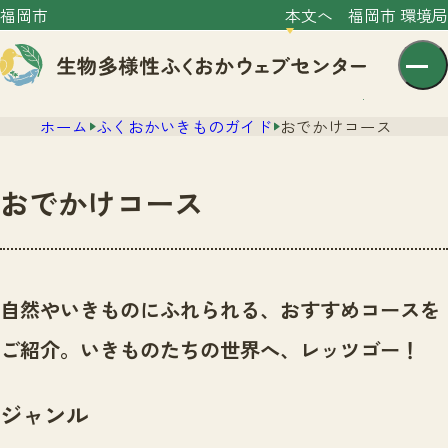
福岡市
本文へ
福岡市 環境局
ホーム
ふくおかいきものガイド
おでかけコース
おでかけコース
センター紹介
ニュース
自然やいきものにふれられる、おすすめコースを
センター紹介TOP
サイトポリシー
ご紹介。いきものたちの世界へ、レッツゴー！
いきものガイド
プライバシーポリシー
ニュースTOP
市の取組み
ジャンル
イベント
いきものガイドTOP