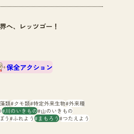
界へ、レッツゴー！
保全アクション
藻類
クモ類
特定外来生物
外来種
の
川のいきもの
山のいきもの
ぼう
ふれよう
まもろう
つたえよう