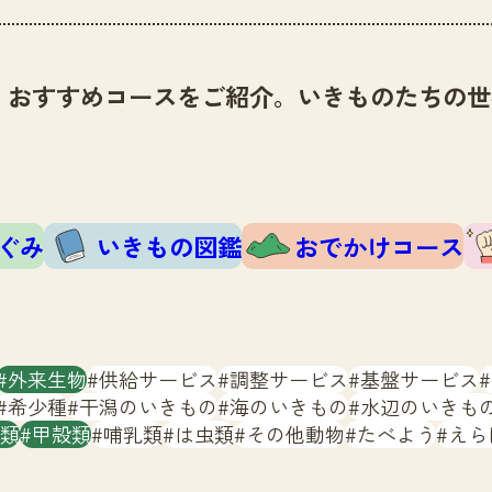
、おすすめコースをご紹介。いきものたちの世
ぐみ
いきもの図鑑
おでかけコース
外来生物
供給サービス
調整サービス
基盤サービス
希少種
干潟のいきもの
海のいきもの
水辺のいきも
類
甲殻類
哺乳類
は虫類
その他動物
たべよう
えら