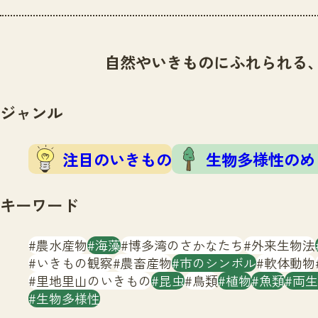
自然やいきものにふれられる
ジャンル
注目のいきもの
生物多様性のめ
キーワード
農水産物
海藻
博多湾のさかなたち
外来生物法
いきもの観察
農畜産物
市のシンボル
軟体動物
里地里山のいきもの
昆虫
鳥類
植物
魚類
両生
生物多様性