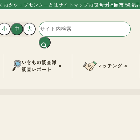
くおかウェブセンターとは
サイトマップ
お問合せ
福岡市 環境局
小
中
大
いきもの調査隊
マッチング
調査レポート