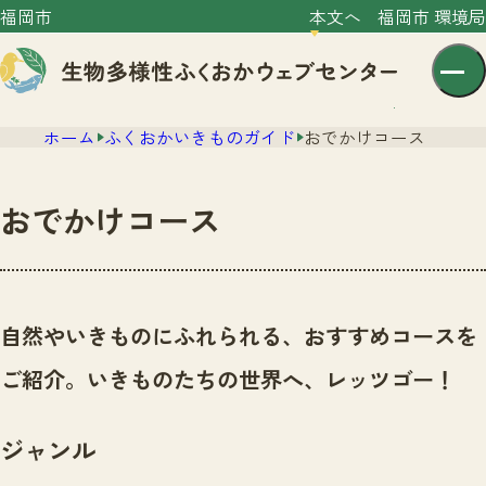
福岡市
本文へ
福岡市 環境局
ホーム
ふくおかいきものガイド
おでかけコース
おでかけコース
センター紹介
ニュース
自然やいきものにふれられる、おすすめコースを
センター紹介TOP
サイトポリシー
ご紹介。いきものたちの世界へ、レッツゴー！
いきものガイド
プライバシーポリシー
ニュースTOP
市の取組み
ジャンル
イベント
いきものガイドTOP