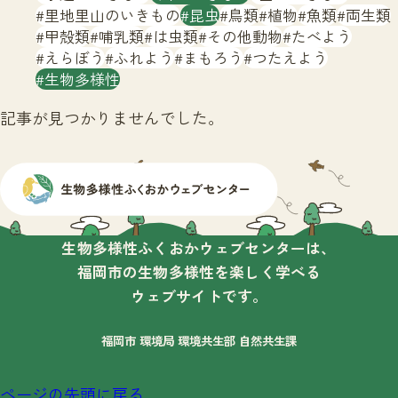
サイトマップ
里地里山のいきもの
昆虫
鳥類
植物
魚類
両生類
甲殻類
哺乳類
は虫類
その他動物
たべよう
えらぼう
ふれよう
まもろう
つたえよう
生物多様性
記事が見つかりませんでした。
生物多様性ふくおかウェブセンターは、
福岡市の生物多様性を楽しく学べる
ウェブサイトです。
福岡市 環境局 環境共生部 自然共生課
ページの先頭に戻る