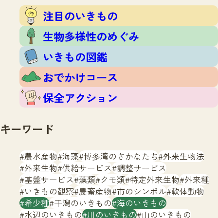
注目のいきもの
いきもの調査隊
注目のいきもの
生物多様性のめぐみ
調査レポート
いきもの図鑑
生物多様性のめぐみ
おでかけコース
いきもの図鑑
マッチング
保全アクション
調査レポートTOP
おでかけコース
調査結果
お問合せ
ふくおかいきものマップ
マッチングTOP
保全アクション
掲載申し込みフォーム
キーワード
農水産物
海藻
博多湾のさかなたち
外来生物法
外来生物
供給サービス
調整サービス
基盤サービス
藻類
クモ類
特定外来生物
外来種
文字サイズ
小
中
大
いきもの観察
農畜産物
市のシンボル
軟体動物
希少種
干潟のいきもの
海のいきもの
生物多様性ふくおかウェブセンターとは
水辺のいきもの
川のいきもの
山のいきもの