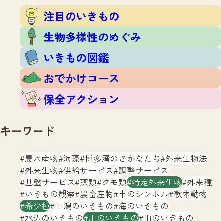
注目のいきもの
いきもの調査隊
注目のいきもの
生物多様性のめぐみ
調査レポート
いきもの図鑑
生物多様性のめぐみ
おでかけコース
いきもの図鑑
マッチング
保全アクション
調査レポートTOP
おでかけコース
調査結果
お問合せ
ふくおかいきものマップ
マッチングTOP
保全アクション
掲載申し込みフォーム
キーワード
農水産物
海藻
博多湾のさかなたち
外来生物法
外来生物
供給サービス
調整サービス
基盤サービス
藻類
クモ類
特定外来生物
外来種
文字サイズ
小
中
大
いきもの観察
農畜産物
市のシンボル
軟体動物
希少種
干潟のいきもの
海のいきもの
生物多様性ふくおかウェブセンターとは
水辺のいきもの
川のいきもの
山のいきもの