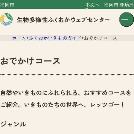
福岡市
本文へ
福岡市 環境局
ホーム
ふくおかいきものガイド
おでかけコース
おでかけコース
センター紹介
ニュース
自然やいきものにふれられる、おすすめコースを
センター紹介TOP
サイトポリシー
ご紹介。いきものたちの世界へ、レッツゴー！
いきものガイド
プライバシーポリシー
ニュースTOP
市の取組み
ジャンル
イベント
いきものガイドTOP