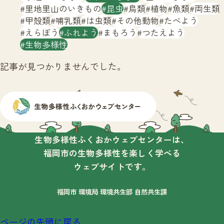
サイトマップ
里地里山のいきもの
昆虫
鳥類
植物
魚類
両生類
甲殻類
哺乳類
は虫類
その他動物
たべよう
えらぼう
ふれよう
まもろう
つたえよう
生物多様性
記事が見つかりませんでした。
生物多様性ふくおかウェブセンターは、
福岡市の生物多様性を楽しく学べる
ウェブサイトです。
福岡市 環境局 環境共生部 自然共生課
ページの先頭に戻る